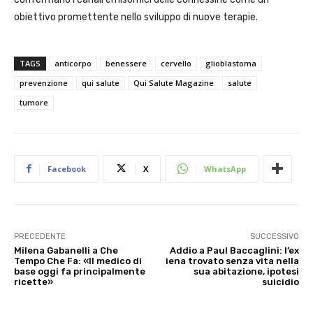
obiettivo promettente nello sviluppo di nuove terapie.
TAGS
anticorpo
benessere
cervello
glioblastoma
prevenzione
qui salute
Qui Salute Magazine
salute
tumore
Facebook
X
WhatsApp
PRECEDENTE
SUCCESSIVO
Milena Gabanelli a Che
Addio a Paul Baccaglini: l’ex
Tempo Che Fa: «Il medico di
iena trovato senza vita nella
base oggi fa principalmente
sua abitazione, ipotesi
ricette»
suicidio