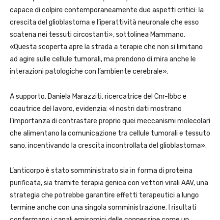
capace di colpire contemporaneamente due aspetti critici: la
crescita del glioblastoma e l’iperattività neuronale che esso
scatena nei tessuti circostanti», sottolinea Mammano.
«Questa scoperta apre la strada a terapie che non si limitano
ad agire sulle cellule tumorali, ma prendono di mira anche le
interazioni patologiche con l’ambiente cerebrale».
A supporto, Daniela Marazziti, ricercatrice del Cnr-Ibbc e
coautrice del lavoro, evidenzia: «I nostri dati mostrano
l’importanza di contrastare proprio quei meccanismi molecolari
che alimentano la comunicazione tra cellule tumorali e tessuto
sano, incentivando la crescita incontrollata del glioblastoma».
L’anticorpo è stato somministrato sia in forma di proteina
purificata, sia tramite terapia genica con vettori virali AAV, una
strategia che potrebbe garantire effetti terapeutici a lungo
termine anche con una singola somministrazione. I risultati
confermano i canali emisomici delle connessine come un