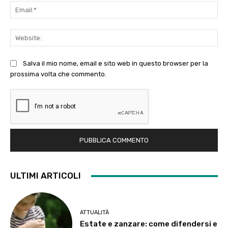
Ema
Web
Salva il mio nome, email e sito web in questo browser per la
prossima volta che commento.
ULTIMI ARTICOLI
ATTUALITÀ
Estate e zanzare: come difendersi e