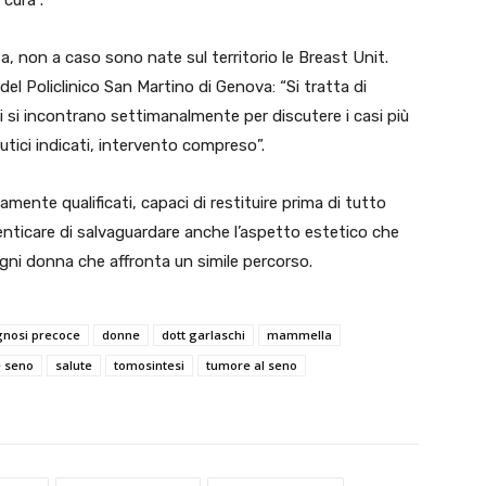
a cura”.
a, non a caso sono nate sul territorio le Breast Unit.
el Policlinico San Martino di Genova: “Si tratta di
isti si incontrano settimanalmente per discutere i casi più
utici indicati, intervento compreso”.
amente qualificati, capaci di restituire prima di tutto
enticare di salvaguardare anche l’aspetto estetico che
ogni donna che affronta un simile percorso.
gnosi precoce
donne
dott garlaschi
mammella
 seno
salute
tomosintesi
tumore al seno