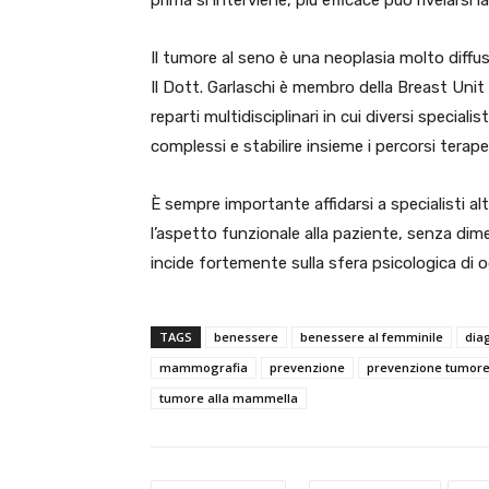
prima si interviene, più efficace può rivelarsi l
Il tumore al seno è una neoplasia molto diffus
Il
Dott. Garlaschi è membro della Breast Unit d
reparti multidisciplinari in cui diversi special
complessi e stabilire insieme i percorsi terape
È sempre importante affidarsi a specialisti alt
l’aspetto funzionale alla paziente, senza dim
incide fortemente sulla sfera psicologica di 
TAGS
benessere
benessere al femminile
dia
mammografia
prevenzione
prevenzione tumore
tumore alla mammella