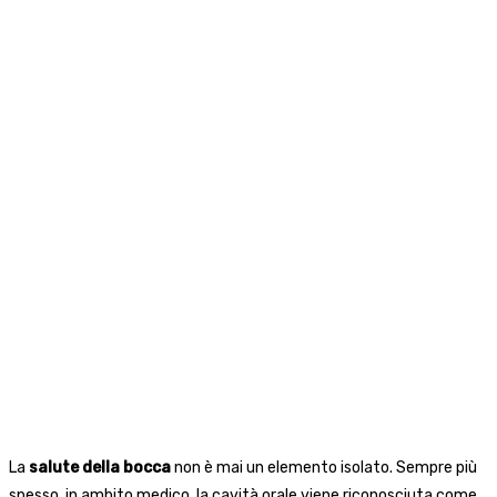
La
salute della bocca
non è mai un elemento isolato. Sempre più
spesso, in ambito medico, la cavità orale viene riconosciuta come