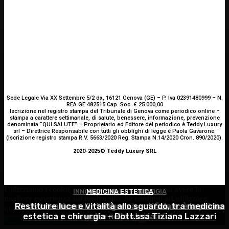
Sede Legale Via XX Settembre 5/2 dx, 16121 Genova (GE) – P. Iva 02391480999 – N.
REA GE 482515 Cap. Soc. € 25.000,00
Iscrizione nel registro stampa del Tribunale di Genova come periodico online –
stampa a carattere settimanale, di salute, benessere, informazione, prevenzione
denominata “QUI SALUTE” – Proprietario ed Editore del periodico è Teddy Luxury
srl – Direttrice Responsabile con tutti gli obblighi di legge è Paola Gavarone.
(Iscrizione registro stampa R.V. 5663/2020 Reg. Stampa N.14/2020 Cron. 890/2020).
2020-2025© Teddy Luxury SRL
Utilizziamo i cookie per essere sicuri che tu possa avere la
INNOVAZIONE E TECNOLOGIA
MEDICINA ESTETICA
GINECOLOGIA
migliore esperienza sul nostro sito. Se continui ad utilizzare
Restituire luce e vitalità allo sguardo, tra medicina
Virus creati con l’intelligenza artificiale: è la prima
Salute sessuale femminile: cosa sapere per
questo sito noi constatiamo che tu ne sia felice.
Accetto
estetica e chirurgia – Dott.ssa Tiziana Lazzari
proteggere la propria salute
volta nella storia
Continua senza accettare
Privacy policy