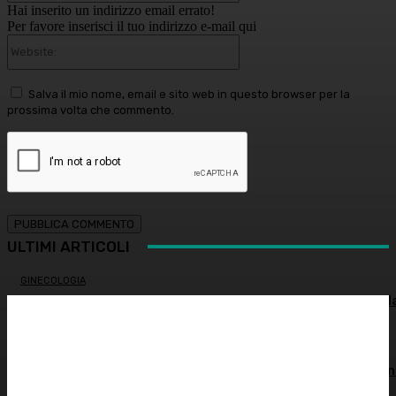
Hai inserito un indirizzo email errato!
Per favore inserisci il tuo indirizzo e-mail qui
Website:
Salva il mio nome, email e sito web in questo browser per la
prossima volta che commento.
ULTIMI ARTICOLI
GINECOLOGIA
Salute sessuale femminile: cosa sapere per proteggere l
propria salute
INNOVAZIONE E TECNOLOGIA
Virus creati con l’intelligenza artificiale: è la prima volta n
storia