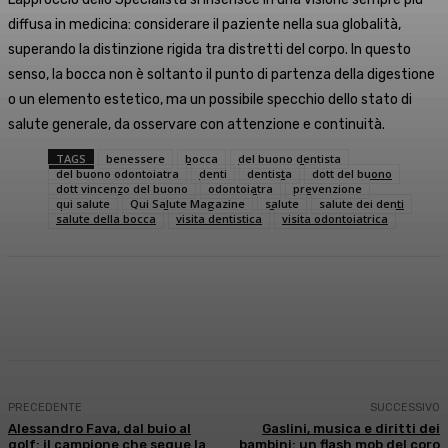
diffusa in medicina: considerare il paziente nella sua globalità,
superando la distinzione rigida tra distretti del corpo. In questo
senso, la bocca non è soltanto il punto di partenza della digestione
o un elemento estetico, ma un possibile specchio dello stato di
salute generale, da osservare con attenzione e continuità.
TAGS
benessere
bocca
del buono dentista
del buono odontoiatra
denti
dentista
dott del buono
dott vincenzo del buono
odontoiatra
prevenzione
qui salute
Qui Salute Magazine
salute
salute dei denti
salute della bocca
visita dentistica
visita odontoiatrica
Facebook
X
WhatsApp
Linkedin
PRECEDENTE
SUCCESSIVO
Alessandro Fava, dal buio al
Gaslini, musica e diritti dei
golf: il campione che segue la
bambini: un flash mob del coro