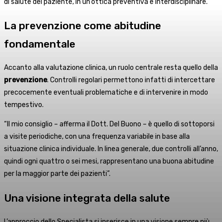
di salute del paziente, in un’ottica preventiva e interdisciplinare.
La prevenzione come abitudine
fondamentale
Accanto alla valutazione clinica, un ruolo centrale resta quello della
prevenzione
. Controlli regolari permettono infatti di intercettare
precocemente eventuali problematiche e di intervenire in modo
tempestivo.
“Il mio consiglio – afferma il Dott. Del Buono – è quello di sottoporsi
a visite periodiche, con una frequenza variabile in base alla
situazione clinica individuale. In linea generale, due controlli all’anno,
quindi ogni quattro o sei mesi, rappresentano una buona abitudine
per la maggior parte dei pazienti”.
Una visione integrata della salute
L’approccio dello Specialista si inserisce in una visione sempre più