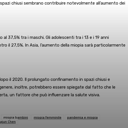
 in spazi chiusi sembrano contribuire notevolmente all’aumento dei
l 37,5% tra i maschi. Gli adolescenti tra i 13 e i 19 anni
tro il 27,5%. In Asia, l’aumento della miopia sarà particolarmente
opo il 2020. Il prolungato confinamento in spazi chiusi e
enere, inoltre, potrebbero essere spiegate dal fatto che le
a, un fattore che può influenzare la salute visiva.
miopia bambini
miopia femminile
pandemia e miopia
ajun Chen