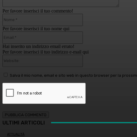
Per favore inserisci il tuo commento!
Nome:*
Per favore inserisci il tuo nome qui
Email:*
Hai inserito un indirizzo email errato!
Per favore inserisci il tuo indirizzo e-mail qui
Website:
Salva il mio nome, email e sito web in questo browser per la pross
ULTIMI ARTICOLI
ATTUALITÀ