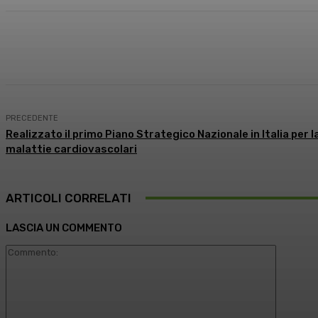
Condividi
Facebook
X
What
PRECEDENTE
Realizzato il primo Piano Strategico Nazionale in Italia per 
malattie cardiovascolari
ARTICOLI CORRELATI
LASCIA UN COMMENTO
Comment