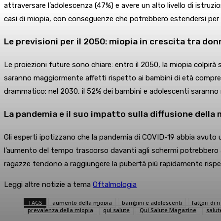
attraversare l’adolescenza (47%) e avere un alto livello di istru
casi di miopia, con conseguenze che potrebbero estendersi per 
Le previsioni per il 2050: miopia in crescita tra do
Le proiezioni future sono chiare: entro il 2050, la miopia colpirà
saranno maggiormente affetti rispetto ai bambini di età compresa 
drammatico: nel 2030, il 52% dei bambini e adolescenti saranno mi
La pandemia e il suo impatto sulla diffusione della 
Gli esperti ipotizzano che la pandemia di COVID-19 abbia avuto u
l’aumento del tempo trascorso davanti agli schermi potrebbero a
ragazze tendono a raggiungere la pubertà più rapidamente rispet
Leggi altre notizie a tema
Oftalmologia
TAGS
aumento della miopia
bambini e adolescenti
fattori di r
prevalenza della miopia
qui salute
Qui Salute Magazine
salut