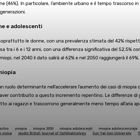
zione (46%). In particolare, l’ambiente urbano e il tempo trascorso
generazioni.
nne e adolescenti
 soprattutto le donne, con una prevalenza stimata del 42% rispetto a
tra i 6 e i 12 anni, con una differenza significativa del 52,5% con
opi, nel 2040 il dato salirà al 62% e nel 2050 raggiungerà il 69%.
miopia
n ruolo determinante nell’accelerare l’aumento dei casi di miopia d
ver contribuito a questo incremento repentino. Le differenze di g
to ai ragazzi e trascorrono generalmente meno tempo all’aria apert
ischio
miopia
miopia 2050
miopia adolescenti
miopia adolescenziale
e visiva
studio British Journal of Ophthalmology
Sun Yat-Sen University
Y