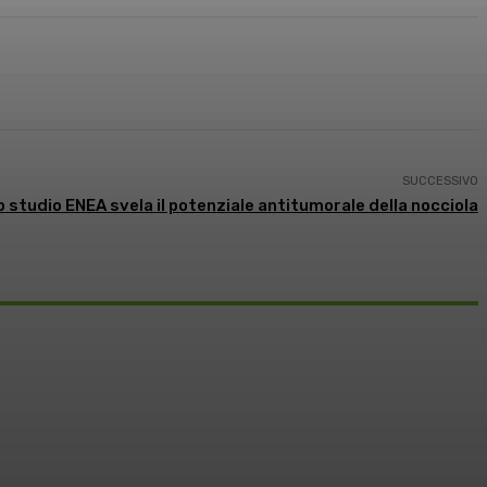
SUCCESSIVO
 studio ENEA svela il potenziale antitumorale della nocciola