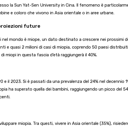
esso la Sun Yat-Sen University in Cina. Il fenomeno è particolar
ine e coloro che vivono in Asia orientale o in aree urbane.
 proiezioni future
i nel mondo è miope, un dato destinato a crescere nei prossimi de
i e quasi 2 milioni di casi di miopia, coprendo 50 paesi distribuit
di miopi in questa fascia d’età raggiungerà il 40%.
990 e il 2023. Si è passati da una prevalenza del 24% nel decennio 
miopia ha superato quella dei bambini, raggiungendo un picco del 5
centi.
viluppare miopia. Tra questi, vivere in Asia orientale (35%), risied