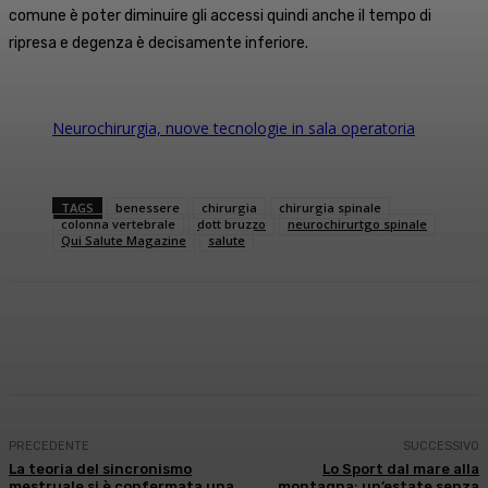
comune è poter diminuire gli accessi quindi anche il tempo di
ripresa e degenza è decisamente inferiore.
Neurochirurgia, nuove tecnologie in sala operatoria
TAGS
benessere
chirurgia
chirurgia spinale
colonna vertebrale
dott bruzzo
neurochirurtgo spinale
Qui Salute Magazine
salute
Facebook
X
WhatsApp
Linkedin
PRECEDENTE
SUCCESSIVO
La teoria del sincronismo
Lo Sport dal mare alla
mestruale si è confermata una
montagna: un’estate senza