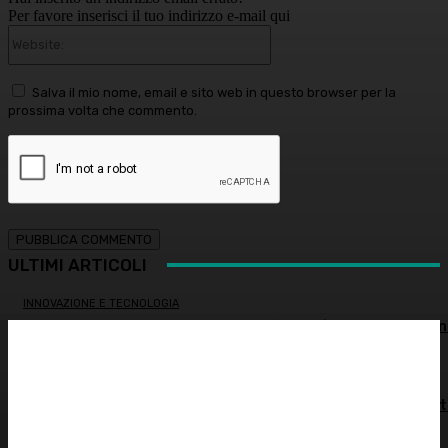
Per favore inserisci il tuo indirizzo e-mail qui
Website:
Salva il mio nome, email e sito web in questo browser per la
prossima volta che commento.
ULTIMI ARTICOLI
INNOVAZIONE E TECNOLOGIA
Virus creati con l’intelligenza artificiale: è la prima volta n
storia
MEDICINA ESTETICA
Restituire luce e vitalità allo sguardo, tra medicina estet
e chirurgia – Dott.ssa Tiziana Lazzari