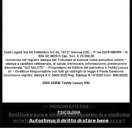
Sede Legale Via XX Settembre 5/2 dx, 16121 Genova (GE) – P. Iva 02391480999 – N.
REA GE 482515 Cap. Soc. € 25.000,00
Iscrizione nel registro stampa del Tribunale di Genova come periodico online –
stampa a carattere settimanale, di salute, benessere, informazione, prevenzione
denominata “QUI SALUTE” – Proprietario ed Editore del periodico è Teddy Luxury
srl – Direttrice Responsabile con tutti gli obblighi di legge è Paola Gavarone.
(Iscrizione registro stampa R.V. 5663/2020 Reg. Stampa N.14/2020 Cron. 890/2020).
2020-2025© Teddy Luxury SRL
Utilizziamo i cookie per essere sicuri che tu possa avere la
INNOVAZIONE E TECNOLOGIA
MEDICINA ESTETICA
migliore esperienza sul nostro sito. Se continui ad utilizzare
PSICOLOGIA
Restituire luce e vitalità allo sguardo, tra medicina
Virus creati con l’intelligenza artificiale: è la prima
questo sito noi constatiamo che tu ne sia felice.
Accetto
estetica e chirurgia – Dott.ssa Tiziana Lazzari
Autostima: il diritto di stare bene
volta nella storia
Continua senza accettare
Privacy policy