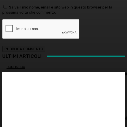
Salva il mio nome, email e sito web in questo browser per la
prossima volta che commento.
ULTIMI ARTICOLI
OCULISTICA
Trapianto di cornea ad altissimo rischio riuscito al Bambi
Gesù, 18 ore di intervento
ATTUALITÀ
È morto Francesco Guccini: addio al cantautore italiano,
aveva 86 anni
INNOVAZIONE E TECNOLOGIA
SHARE4MED, dati e governance per misurare la salute de
Mediterraneo