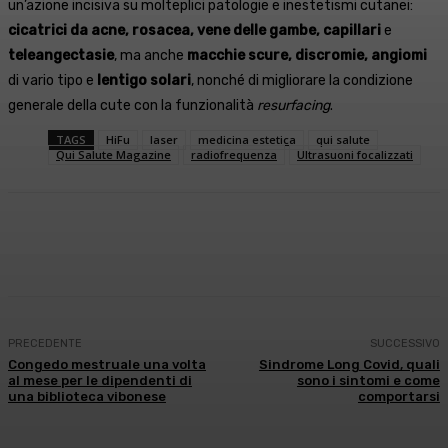
un’azione incisiva su molteplici patologie e inestetismi cutanei:
cicatrici da acne, rosacea, vene delle gambe, capillari
e
teleangectasie
, ma anche
macchie scure, discromie, angiomi
di vario tipo e
lentigo solari
, nonché di migliorare la condizione
generale della cute con la funzionalità
resurfacing
.
TAGS
HiFu
laser
medicina estetica
qui salute
Qui Salute Magazine
radiofrequenza
Ultrasuoni focalizzati
Facebook
X
WhatsApp
Linkedin
PRECEDENTE
SUCCESSIVO
Congedo mestruale una volta
Sindrome Long Covid, quali
al mese per le dipendenti di
sono i sintomi e come
una biblioteca vibonese
comportarsi