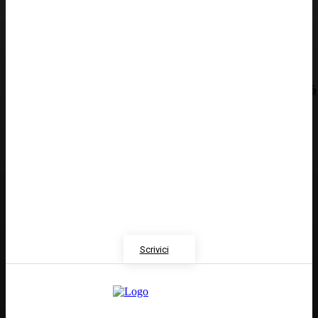
ALIMENTAZIONE
Colon irritabile: cosa succede quando l’intestino perde
l’equilibrio? – Prof. Samir Giuseppe Sukkar
SOSTENIBILITÀ
Siccità record, il Po a secco. Autorità di bacino: “Severità
idrica alta, cuneo salino pericoloso”
Redazione
GENOVA
– Piazza della Vittoria 11 A Int. A – 16121
E-mail
Scrivici