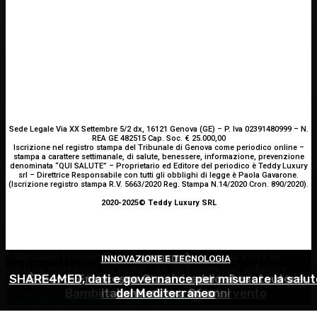
Sede Legale Via XX Settembre 5/2 dx, 16121 Genova (GE) – P. Iva 02391480999 – N.
REA GE 482515 Cap. Soc. € 25.000,00
Iscrizione nel registro stampa del Tribunale di Genova come periodico online –
stampa a carattere settimanale, di salute, benessere, informazione, prevenzione
denominata “QUI SALUTE” – Proprietario ed Editore del periodico è Teddy Luxury
srl – Direttrice Responsabile con tutti gli obblighi di legge è Paola Gavarone.
(Iscrizione registro stampa R.V. 5663/2020 Reg. Stampa N.14/2020 Cron. 890/2020).
2020-2025© Teddy Luxury SRL
Utilizziamo i cookie per essere sicuri che tu possa avere la
INNOVAZIONE E TECNOLOGIA
OCULISTICA
ATTUALITÀ
migliore esperienza sul nostro sito. Se continui ad utilizzare
SHARE4MED, dati e governance per misurare la salut
Trapianto di cornea ad altissimo rischio riuscito al
È morto Francesco Guccini: addio al cantautore
questo sito noi constatiamo che tu ne sia felice.
Accetto
Bambino Gesù, 18 ore di intervento
italiano, aveva 86 anni
del Mediterraneo
Continua senza accettare
Privacy policy