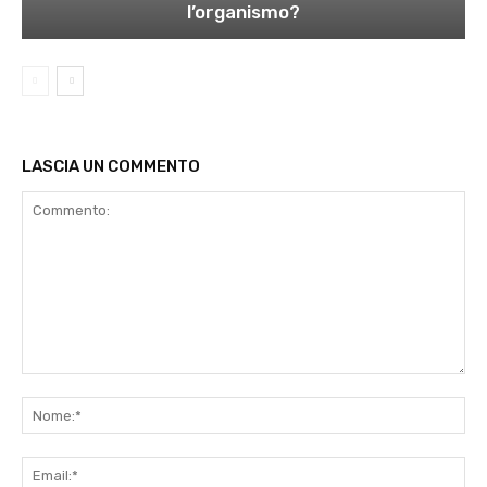
l’organismo?
LASCIA UN COMMENTO
Commento:
No
Ema