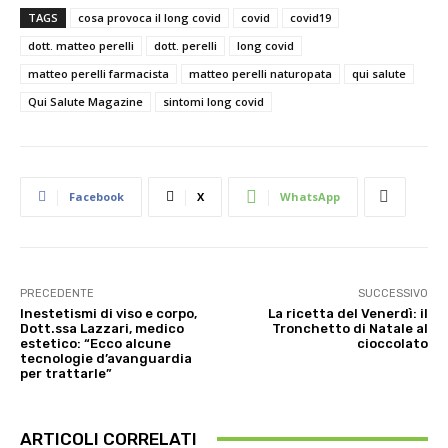
TAGS
cosa provoca il long covid
covid
covid19
dott. matteo perelli
dott. perelli
long covid
matteo perelli farmacista
matteo perelli naturopata
qui salute
Qui Salute Magazine
sintomi long covid
Facebook
X
WhatsApp
PRECEDENTE
SUCCESSIVO
Inestetismi di viso e corpo,
La ricetta del Venerdì: il
Dott.ssa Lazzari, medico
Tronchetto di Natale al
estetico: “Ecco alcune
cioccolato
tecnologie d’avanguardia
per trattarle”
ARTICOLI CORRELATI