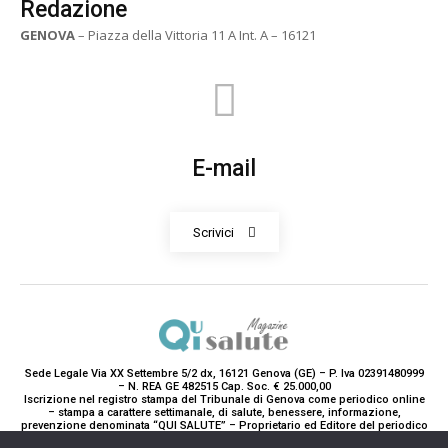
Redazione
GENOVA
– Piazza della Vittoria 11 A Int. A – 16121
E-mail
Scrivici
Sede Legale Via XX Settembre 5/2 dx, 16121 Genova (GE) – P. Iva 02391480999
– N. REA GE 482515 Cap. Soc. € 25.000,00
Iscrizione nel registro stampa del Tribunale di Genova come periodico online
– stampa a carattere settimanale, di salute, benessere, informazione,
prevenzione denominata “QUI SALUTE” – Proprietario ed Editore del periodico
è Teddy Luxury srl – Direttrice Responsabile con tutti gli obblighi di legge è