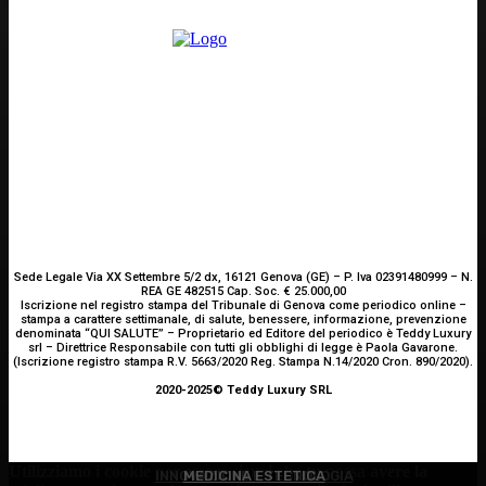
Sede Legale Via XX Settembre 5/2 dx, 16121 Genova (GE) – P. Iva 02391480999 – N.
REA GE 482515 Cap. Soc. € 25.000,00
Iscrizione nel registro stampa del Tribunale di Genova come periodico online –
stampa a carattere settimanale, di salute, benessere, informazione, prevenzione
denominata “QUI SALUTE” – Proprietario ed Editore del periodico è Teddy Luxury
srl – Direttrice Responsabile con tutti gli obblighi di legge è Paola Gavarone.
(Iscrizione registro stampa R.V. 5663/2020 Reg. Stampa N.14/2020 Cron. 890/2020).
2020-2025© Teddy Luxury SRL
Utilizziamo i cookie per essere sicuri che tu possa avere la
INNOVAZIONE E TECNOLOGIA
MEDICINA ESTETICA