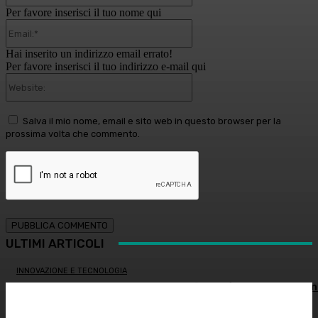
Per favore inserisci il tuo nome qui
Email:*
Hai inserito un indirizzo email errato!
Per favore inserisci il tuo indirizzo e-mail qui
Website:
Salva il mio nome, email e sito web in questo browser per la
prossima volta che commento.
ULTIMI ARTICOLI
INNOVAZIONE E TECNOLOGIA
Virus creati con l’intelligenza artificiale: è la prima volta n
storia