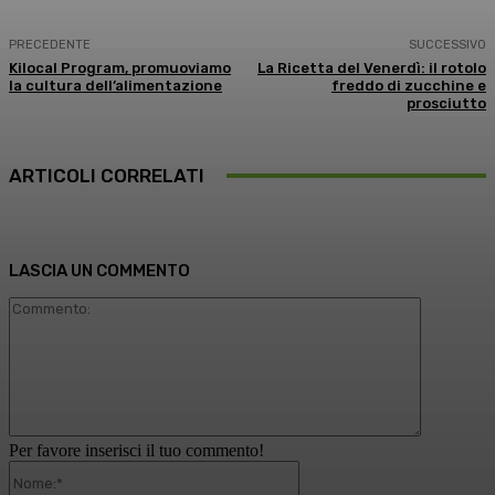
PRECEDENTE
SUCCESSIVO
Kilocal Program, promuoviamo
La Ricetta del Venerdì: il rotolo
la cultura dell’alimentazione
freddo di zucchine e
prosciutto
ARTICOLI CORRELATI
LASCIA UN COMMENTO
Commento
Per favore inserisci il tuo commento!
Nome:*