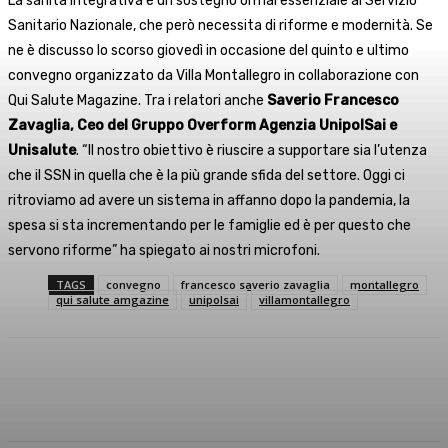
La sanità integrativa è un sostegno ormai essenziale al Servizio
Sanitario Nazionale, che però necessita di riforme e modernità. Se
ne è discusso lo scorso giovedì in occasione del quinto e ultimo
convegno organizzato da Villa Montallegro in collaborazione con
Qui Salute Magazine. Tra i relatori anche
Saverio Francesco
Zavaglia, Ceo del Gruppo Overform Agenzia UnipolSai e
Unisalute
. “Il nostro obiettivo è riuscire a supportare sia l’utenza
che il SSN in quella che è la più grande sfida del settore. Oggi ci
ritroviamo ad avere un sistema in affanno dopo la pandemia, la
spesa si sta incrementando per le famiglie ed è per questo che
servono riforme” ha spiegato ai nostri microfoni.
TAGS
convegno
francesco saverio zavaglia
montallegro
qui salute amgazine
unipolsai
villamontallegro
Facebook
X
WhatsApp
Linkedin