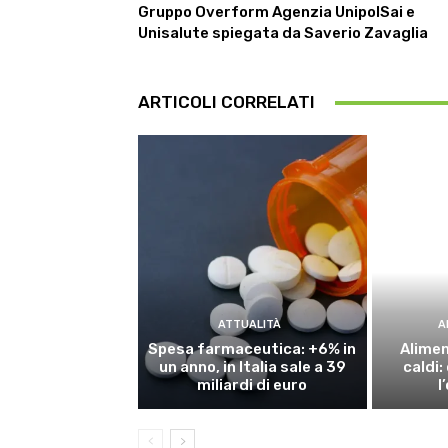
Gruppo Overform Agenzia UnipolSai e
Unisalute spiegata da Saverio Zavaglia
ARTICOLI CORRELATI
ATTUALITÀ
A
Spesa farmaceutica: +6% in
Alimen
un anno, in Italia sale a 39
caldi
miliardi di euro
l