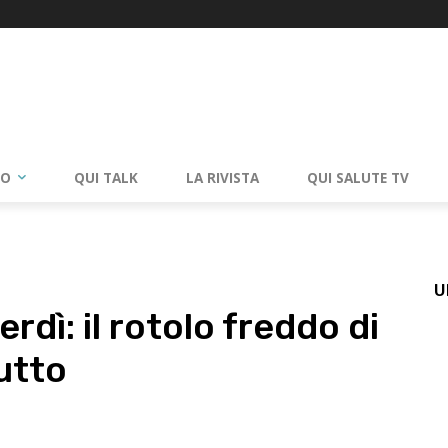
RO
QUI TALK
LA RIVISTA
QUI SALUTE TV
U
rdì: il rotolo freddo di
utto