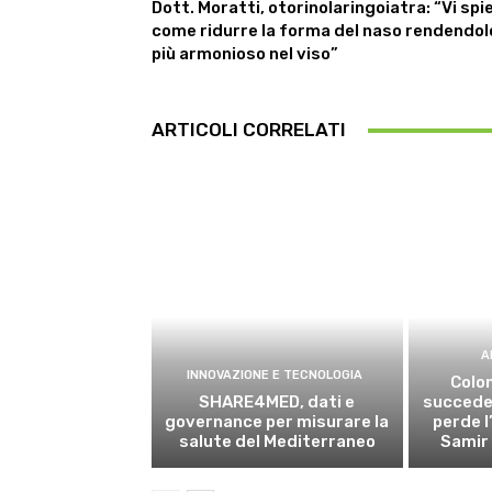
Dott. Moratti, otorinolaringoiatra: “Vi spi
come ridurre la forma del naso rendendol
più armonioso nel viso”
ARTICOLI CORRELATI
A
INNOVAZIONE E TECNOLOGIA
Colon
SHARE4MED, dati e
succede 
governance per misurare la
perde l
salute del Mediterraneo
Samir