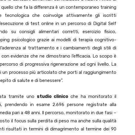
, quello che fa la differenza è un contemporaneo training
e tecnologica che coinvolge attivamente gli iscritti
’esecuzione di test online in un percorso di Digital Self
su consigli alimentari corretti, esercizio fisico,
ping psicologico grazie ai modelli di terapia cognitivo-
aderenza al trattamento e i cambiamenti degli stili di
 con evidenze che ne dimostrano l’efficacia. Lo scopo è
percorso di progressiva rigenerazione ad ogni livello. La
 di un processo più articolato che porti al raggiungimento
cepito di salute e di benessere”.
icata tramite uno
studio clinico
che ha monitorato il
orni, prendendo in esame 2.696 persone registrate alla
dia pari a 48 anni. Il percorso, monitorato in due fasi –
posto il focus sulla perdita di peso ma anche sulla qualità
ti risultati in termini di dimagrimento al termine dei 90