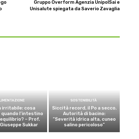
ego
Gruppo Overform Agenzia UnipolSai e
o
Unisalute spiegata da Saverio Zavaglia
LIMENTAZIONE
SOSTENIBILITÀ
 irritabile: cosa
Siccità record, il Po a secco.
quando l’intestino
Autorità di bacino:
’equilibrio? – Prof.
“Severità idrica alta, cuneo
 Giuseppe Sukkar
salino pericoloso”