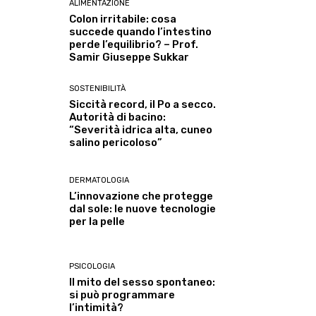
ALIMENTAZIONE
Colon irritabile: cosa
succede quando l’intestino
perde l’equilibrio? – Prof.
Samir Giuseppe Sukkar
SOSTENIBILITÀ
Siccità record, il Po a secco.
Autorità di bacino:
“Severità idrica alta, cuneo
salino pericoloso”
DERMATOLOGIA
L’innovazione che protegge
dal sole: le nuove tecnologie
per la pelle
PSICOLOGIA
Il mito del sesso spontaneo:
si può programmare
l’intimità?