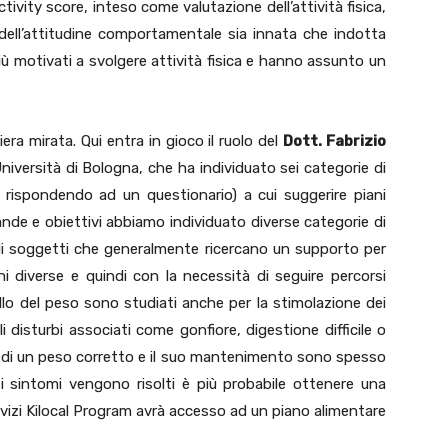
ctivity score, inteso come valutazione dell’attività fisica,
ell’attitudine comportamentale sia innata che indotta
più motivati a svolgere attività fisica e hanno assunto un
iera mirata. Qui entra in gioco il ruolo del
Dott. Fabrizio
Università di Bologna, che ha individuato sei categorie di
ica rispondendo ad un questionario) a cui suggerire piani
ande e obiettivi abbiamo individuato diverse categorie di
 di soggetti che generalmente ricercano un supporto per
ni diverse e quindi con la necessità di seguire percorsi
rollo del peso sono studiati anche per la stimolazione dei
i disturbi associati come gonfiore, digestione difficile o
nto di un peso corretto e il suo mantenimento sono spesso
e i sintomi vengono risolti è più probabile ottenere una
ervizi Kilocal Program avrà accesso ad un piano alimentare