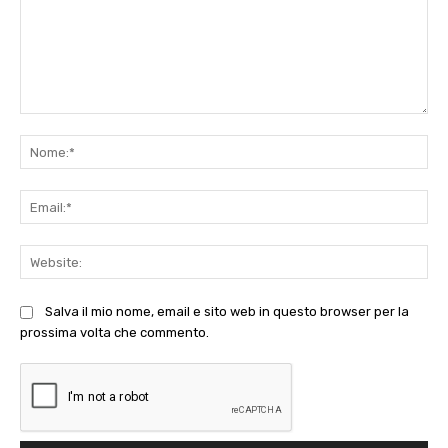
Commento:
No
Ema
Web
Salva il mio nome, email e sito web in questo browser per la
prossima volta che commento.