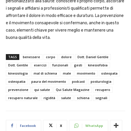
personalizzato alla salute: conoscere il proprio corpo, ascoltare
i segnali e affidarsi a professionisti qualificati permette di
affrontare il dolore in modo efficace e duraturo. La prevenzione
e il movimento consapevole si confermano, anche in questo
caso, elementi chiave per vivere meglio e mantenere una
buona qualità della vita.
TAGS
benessere
corpo
dolore
Dott. Daniel Gentile
Dott. Gentile
esercizi
funzionali
gesti
kinesiofobia
kinesiologia
mal di schiena
male
movimento
osteopata
osteopatia
paura del movimento
podcast
posturologia
prevenzione
qui salute
Qui Salute Magazine
recupero
recupero naturale
rigidità
salute
schiena
segnali
Facebook
X
WhatsApp