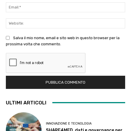
Ema
Web
Salva il mio nome, email e sito web in questo browser per la
prossima volta che commento.
ULTIMI ARTICOLI
INNOVAZIONE E TECNOLOGIA
SHARE4MED, dati e governance per