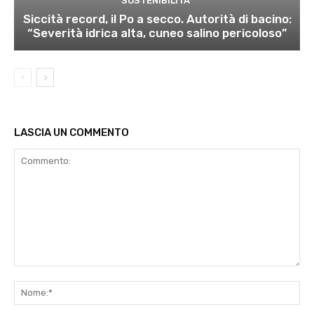
SOSTENIBILITÀ
Siccità record, il Po a secco. Autorità di bacino:
“Severità idrica alta, cuneo salino pericoloso”
LASCIA UN COMMENTO
Commento:
No