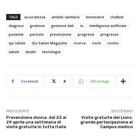
TAGS
accuratezza
ambito sanitario
benessere
chatbot
diagnosi
gestione
gestione dati
ia
intelligenza artificiale
paziente
pericolo
prevenzione
progressi
progresso
qui salute
Qui Salute Magazine
ricerca
rischi
rischio
salute
studio
tecnologia
Facebook
X
WhatsApp
PRECEDENTE
SUCCESSIVO
Prevenzione donna: dal 22 al
Visite gratuite dei Lions:
29 aprile una settimana di
grande partecipazione al
visite gratuite in tutta Italia
Campus medico