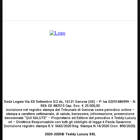
E-mail
Scrivici
Sede Legale Via XX Settembre 5/2 dx, 16121 Genova (GE) – P. Iva 02391480999 – N.
REA GE 482515 Cap. Soc. € 25.000,00
Iscrizione nel registro stampa del Tribunale di Genova come periodico online –
stampa a carattere settimanale, di salute, benessere, informazione, prevenzione
denominata “QUI SALUTE” – Proprietario ed Editore del periodico è Teddy Luxury
srl – Direttrice Responsabile con tutti gli obblighi di legge è Paola Gavarone.
(Iscrizione registro stampa R.V. 5663/2020 Reg. Stampa N.14/2020 Cron. 890/2020).
2020-2025© Teddy Luxury SRL