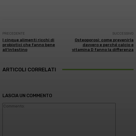
Facebook
X
WhatsApp
Linkedin
PRECEDENTE
SUCCESSIVO
I cinque alimenti ricchi di
Osteoporosi: come prevenirla
probiotici che fanno bene
davvero e perché calcio e
all’intestino
vitamina D fanno la differenza
ARTICOLI CORRELATI
LASCIA UN COMMENTO
Commento