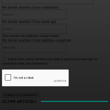
Per favore inserisci il tuo commento!
Nome:*
Per favore inserisci il tuo nome qui
Email:*
Hai inserito un indirizzo email errato!
Per favore inserisci il tuo indirizzo e-mail qui
Website:
Salva il mio nome, email e sito web in questo browser per la
prossima volta che commento.
ULTIMI ARTICOLI