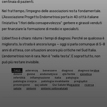
centinaia di pazienti.
Nel frattempo, l’impegno delle associazioni resta fondamentale.
L’Associazione Progetto Endometriosi porta in 40 città italiane
l’iniziativa “I fiori della consapevolezza”: gerbere e girasoli venduti
per finanziare la formazione di medici e specialisti.
L’obiettivo è chiaro: ridurre i tempi di diagnosi. Perché se qualcosa è
migliorato, la strada è ancora lunga — oggi si parla comunque di 5-8
anni di attesa, con situazioni ancora più critiche nel Sud Italia.
L’endometriosi non è rara. Non è “nella testa”. E soprattutto, non
può più restare invisibile.
TAGS
aderenze
benessere
diagnosi
diagnosi tardive
dolore
donne
endometriosi
età fertile
genetica
infertilità
infiammazione
italia
patologia
patologia cronica
patologia invalidante
pregiudizi
prevenzione
qui salute
Qui Salute Magazine
ricerca
salute
sintomi
sintomi sottovalutati