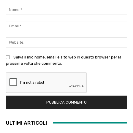
Commento:
No
Ema
Web
Salva il mio nome, email e sito web in questo browser per la
prossima volta che commento.
ULTIMI ARTICOLI