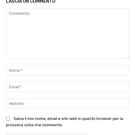
LASCIA UN COMMENTO
Commento:
No
Ema
Web
Salva il mio nome, email e sito web in questo browser per la
prossima volta che commento.