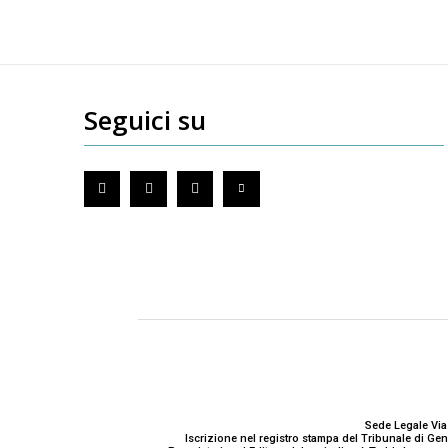
Seguici su
Sede Legale Via
Iscrizione nel registro stampa del Tribunale di G