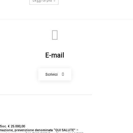
Leggi di più
E-mail
Scrivici
Soc. € 25.000,00
nformazione, prevenzione denominata “QUI SALUTE” –