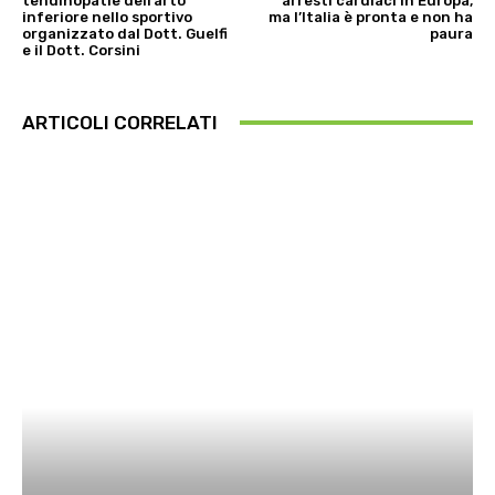
tendinopatie dell’arto
arresti cardiaci in Europa,
inferiore nello sportivo
ma l’Italia è pronta e non ha
organizzato dal Dott. Guelfi
paura
e il Dott. Corsini
ARTICOLI CORRELATI