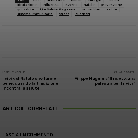
idratazione
influenza
inverno
natale
prevenzione
qui salute
Qui Salute Magazine
raffreddori
salute
sistema immunitario
stress
zuccheri
Facebook
X
WhatsApp
Linkedin
PRECEDENTE
SUCCESSIVO
I cibi del Natale che fanno
Filippo Magnini: “Il nuoto, una
bene: quando la tradizione
palestra per la vita”
incontra la salute
ARTICOLI CORRELATI
LASCIA UN COMMENTO