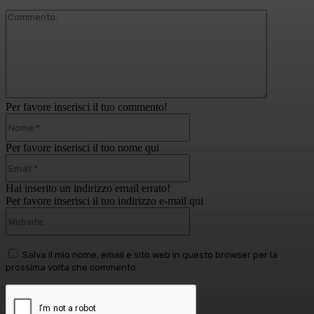
Commento
Per favore inserisci il tuo commento!
Nome:*
Per favore inserisci il tuo nome qui
Email:*
Hai inserito un indirizzo email errato!
Per favore inserisci il tuo indirizzo e-mail qui
Website:
Salva il mio nome, email e sito web in questo browser per la
prossima volta che commento.