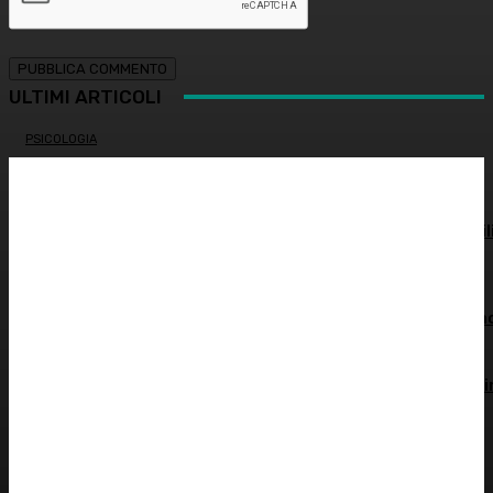
ULTIMI ARTICOLI
PSICOLOGIA
Autostima: il diritto di stare bene
ATTUALITÀ
Spesa farmaceutica: +6% in un anno, in Italia sale a 39 mil
di euro
ALIMENTAZIONE
Alimentazione nei mesi caldi: come sostenere l’organism
OCULISTICA
Trapianto di cornea ad altissimo rischio riuscito al Bambi
Gesù, 18 ore di intervento
ATTUALITÀ
È morto Francesco Guccini: addio al cantautore italiano,
aveva 86 anni