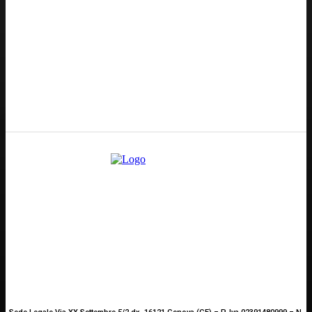
Redazione
GENOVA
– Piazza della Vittoria 11 A Int. A – 16121
E-mail
Scrivici