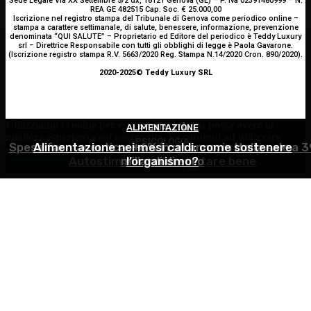
Sede Legale Via XX Settembre 5/2 dx, 16121 Genova (GE) – P. Iva 02391480999 – N.
REA GE 482515 Cap. Soc. € 25.000,00
Iscrizione nel registro stampa del Tribunale di Genova come periodico online –
stampa a carattere settimanale, di salute, benessere, informazione, prevenzione
denominata “QUI SALUTE” – Proprietario ed Editore del periodico è Teddy Luxury
srl – Direttrice Responsabile con tutti gli obblighi di legge è Paola Gavarone.
(Iscrizione registro stampa R.V. 5663/2020 Reg. Stampa N.14/2020 Cron. 890/2020).
2020-2025© Teddy Luxury SRL
Utilizziamo i cookie per essere sicuri che tu possa avere la
ALIMENTAZIONE
ATTUALITÀ
migliore esperienza sul nostro sito. Se continui ad utilizzare
PSICOLOGIA
Spesa farmaceutica: +6% in un anno, in Italia sale a 3
Alimentazione nei mesi caldi: come sostenere
questo sito noi constatiamo che tu ne sia felice.
Accetto
Autostima: il diritto di stare bene
miliardi di euro
l’organismo?
Continua senza accettare
Privacy policy