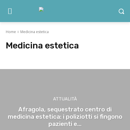
Home
Medicina estetica
Medicina estetica
Alimentazione
Allergologia
Attualità
Cardiologia
Chirur
ATTUALITÀ
Afragola, sequestrato centro di
medicina estetica: i poliziotti si fingono
pazienti e...