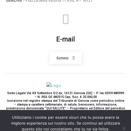
GENOVA
– Piazza della Vittoria 11 A Int. A – 16121
E-mail
Scrivici
Sede Legale Via XX Settembre 5/2 dx, 16121 Genova (GE) – P. Iva 02391480999
– N. REA GE 482515 Cap. Soc. € 25.000,00
Iscrizione nel registro stampa del Tribunale di Genova come periodico online
– stampa a carattere settimanale, di salute, benessere, informazione,
prevenzione denominata “QUI SALUTE” – Proprietario ed Editore del periodico
è Teddy Luxury srl – Direttrice Responsabile con tutti gli obblighi di legge è
Paola Gavarone. (Iscrizione registro stampa R.V. 5663/2020 Reg. Stampa
Utilizziamo i cookie per essere sicuri che tu possa avere la
N.14/2020 Cron. 890/2020).
migliore esperienza sul nostro sito. Se continui ad utilizzare
2020-2025© Teddy Luxury SRL
questo sito noi constatiamo che tu ne sia felice.