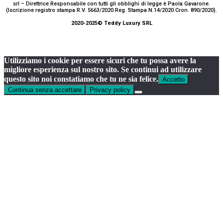
srl – Direttrice Responsabile con tutti gli obblighi di legge è Paola Gavarone.
(Iscrizione registro stampa R.V. 5663/2020 Reg. Stampa N.14/2020 Cron. 890/2020).
2020-2025© Teddy Luxury SRL
Utilizziamo i cookie per essere sicuri che tu possa avere la
migliore esperienza sul nostro sito. Se continui ad utilizzare
questo sito noi constatiamo che tu ne sia felice.
Accetto
Continua senza accettare
Privacy policy