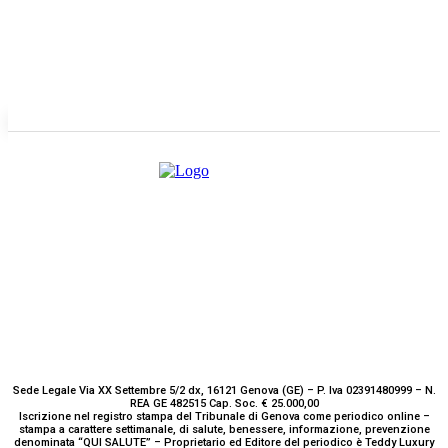
GENOVA
– Piazza della Vittoria 11 A Int. A – 16121
E-mail
Scrivici
Sede Legale Via XX Settembre 5/2 dx, 16121 Genova (GE) – P. Iva 02391480999 – N.
REA GE 482515 Cap. Soc. € 25.000,00
Iscrizione nel registro stampa del Tribunale di Genova come periodico online –
stampa a carattere settimanale, di salute, benessere, informazione, prevenzione
denominata “QUI SALUTE” – Proprietario ed Editore del periodico è Teddy Luxury