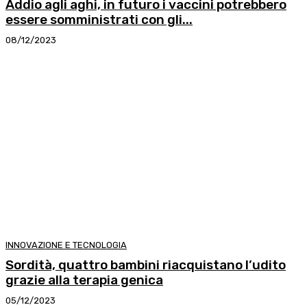
Addio agli aghi, in futuro i vaccini potrebbero
essere somministrati con gli...
08/12/2023
INNOVAZIONE E TECNOLOGIA
Sordità, quattro bambini riacquistano l’udito
grazie alla terapia genica
05/12/2023