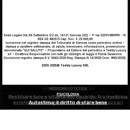
Sede Legale Via XX Settembre 5/2 dx, 16121 Genova (GE) – P. Iva 02391480999 – N.
REA GE 482515 Cap. Soc. € 25.000,00
Iscrizione nel registro stampa del Tribunale di Genova come periodico online –
stampa a carattere settimanale, di salute, benessere, informazione, prevenzione
denominata “QUI SALUTE” – Proprietario ed Editore del periodico è Teddy Luxury
srl – Direttrice Responsabile con tutti gli obblighi di legge è Paola Gavarone.
(Iscrizione registro stampa R.V. 5663/2020 Reg. Stampa N.14/2020 Cron. 890/2020).
2020-2025© Teddy Luxury SRL
Utilizziamo i cookie per essere sicuri che tu possa avere la
INNOVAZIONE E TECNOLOGIA
MEDICINA ESTETICA
migliore esperienza sul nostro sito. Se continui ad utilizzare
PSICOLOGIA
Restituire luce e vitalità allo sguardo, tra medicina
Virus creati con l’intelligenza artificiale: è la prima
questo sito noi constatiamo che tu ne sia felice.
Accetto
estetica e chirurgia – Dott.ssa Tiziana Lazzari
Autostima: il diritto di stare bene
volta nella storia
Continua senza accettare
Privacy policy