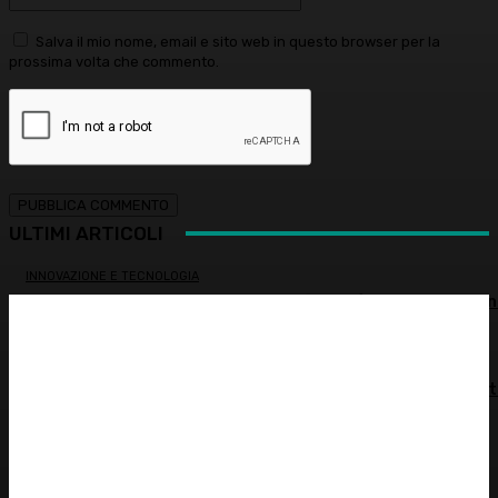
Salva il mio nome, email e sito web in questo browser per la
prossima volta che commento.
ULTIMI ARTICOLI
INNOVAZIONE E TECNOLOGIA
Virus creati con l’intelligenza artificiale: è la prima volta n
storia
MEDICINA ESTETICA
Restituire luce e vitalità allo sguardo, tra medicina estet
e chirurgia – Dott.ssa Tiziana Lazzari
PSICOLOGIA
Autostima: il diritto di stare bene