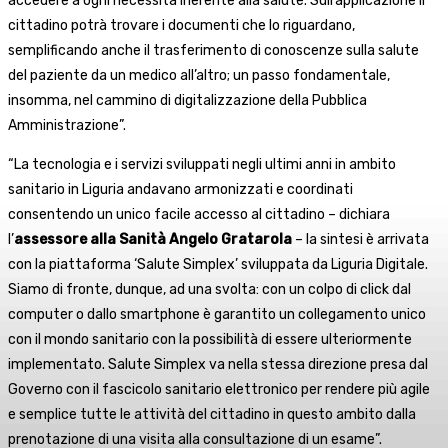
accedere a ogni necessità inerente alla salute. Sull’applicazione il
cittadino potrà trovare i documenti che lo riguardano,
semplificando anche il trasferimento di conoscenze sulla salute
del paziente da un medico all’altro; un passo fondamentale,
insomma, nel cammino di digitalizzazione della Pubblica
Amministrazione”.
“La tecnologia e i servizi sviluppati negli ultimi anni in ambito
sanitario in Liguria andavano armonizzati e coordinati
consentendo un unico facile accesso al cittadino – dichiara
l’
assessore alla Sanità Angelo Gratarola
– la sintesi è arrivata
con la piattaforma ‘Salute Simplex’ sviluppata da Liguria Digitale.
Siamo di fronte, dunque, ad una svolta: con un colpo di click dal
computer o dallo smartphone è garantito un collegamento unico
con il mondo sanitario con la possibilità di essere ulteriormente
implementato. Salute Simplex va nella stessa direzione presa dal
Governo con il fascicolo sanitario elettronico per rendere più agile
e semplice tutte le attività del cittadino in questo ambito dalla
prenotazione di una visita alla consultazione di un esame”.