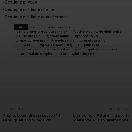
• Gestione privacy
• Gestione notifiche ricette
• Gestione notifiche appuntamenti
TAGS
cie
cie salutesimplex
come prenotare salute simplex
fascicolo sanitario elettronico
liguria digitale
prenotasalute
prenoto salute
prenotoprevengo
PrenotoSalute
prenotovaccino
qui salute
Qui Salute Magazine
regione liguria
salute simplex
salutesimplex
spid
spid salutesimplex
tutorial salute simplex
tutorial salutesimplex
Facebook
X
WhatsApp
Linkedin
PRECEDENTE
SUCCESSIVO
Miopia, boom di casi sotto i 14
L’Iss compie 90 anni, la storia
anni: quali sono i motivi?
dell’ente e i suoi premi nobel