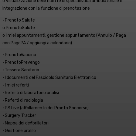
o Visualizzazione delle ricette di specialistica ambulatoriale e
integrazione con la funzione di prenotazione
• Prenoto Salute
o PrenotoSalute
o I miei appuntamenti: gestione appuntamento (Annullo / Paga
con PagoPA / aggiungi a calendario)
• PrenotoVaccino
• PrenotoPrevengo
• Tessera Sanitaria
• I documenti del Fascicolo Sanitario Elettronico
• I miei referti
• Referti di laboratorio analisi
• Referti di radiologia
• PS Live (affollamento dei Pronto Soccorso)
• Surgery Tracker
• Mappa dei defibrillatori
• Gestione profilo