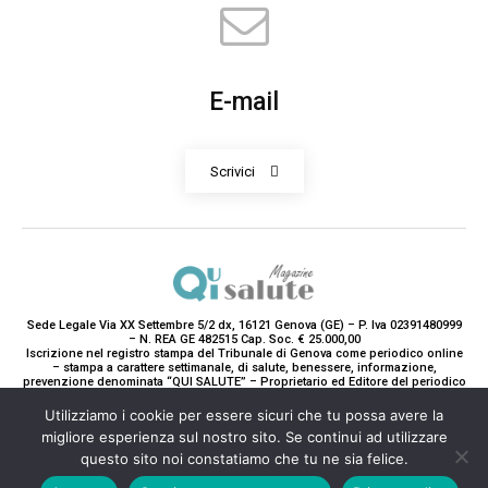
E-mail
Scrivici
Sede Legale Via XX Settembre 5/2 dx, 16121 Genova (GE) – P. Iva 02391480999
– N. REA GE 482515 Cap. Soc. € 25.000,00
Iscrizione nel registro stampa del Tribunale di Genova come periodico online
– stampa a carattere settimanale, di salute, benessere, informazione,
prevenzione denominata “QUI SALUTE” – Proprietario ed Editore del periodico
è Teddy Luxury srl – Direttrice Responsabile con tutti gli obblighi di legge è
Paola Gavarone. (Iscrizione registro stampa R.V. 5663/2020 Reg. Stampa
Utilizziamo i cookie per essere sicuri che tu possa avere la
N.14/2020 Cron. 890/2020).
migliore esperienza sul nostro sito. Se continui ad utilizzare
2020-2025© Teddy Luxury SRL
questo sito noi constatiamo che tu ne sia felice.