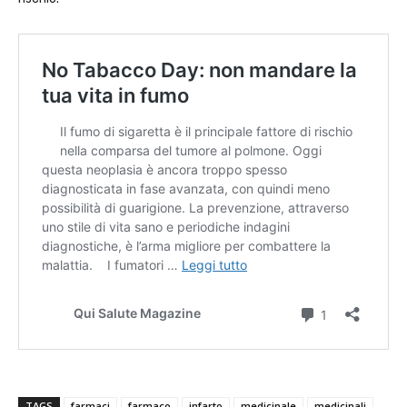
TAGS
farmaci
farmaco
infarto
medicinale
medicinali