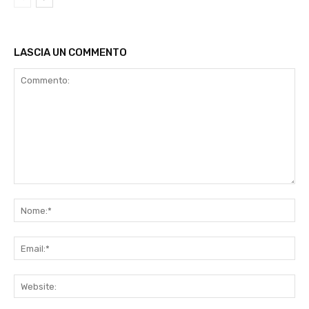
LASCIA UN COMMENTO
Commento:
No
Ema
Web