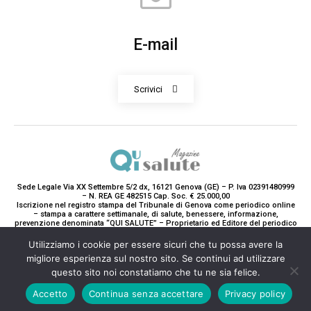
E-mail
Scrivici
Sede Legale Via XX Settembre 5/2 dx, 16121 Genova (GE) – P. Iva 02391480999
– N. REA GE 482515 Cap. Soc. € 25.000,00
Iscrizione nel registro stampa del Tribunale di Genova come periodico online
– stampa a carattere settimanale, di salute, benessere, informazione,
prevenzione denominata “QUI SALUTE” – Proprietario ed Editore del periodico
è Teddy Luxury srl – Direttrice Responsabile con tutti gli obblighi di legge è
Paola Gavarone. (Iscrizione registro stampa R.V. 5663/2020 Reg. Stampa
Utilizziamo i cookie per essere sicuri che tu possa avere la
N.14/2020 Cron. 890/2020).
migliore esperienza sul nostro sito. Se continui ad utilizzare
2020-2025© Teddy Luxury SRL
questo sito noi constatiamo che tu ne sia felice.
Accetto
Continua senza accettare
Privacy policy