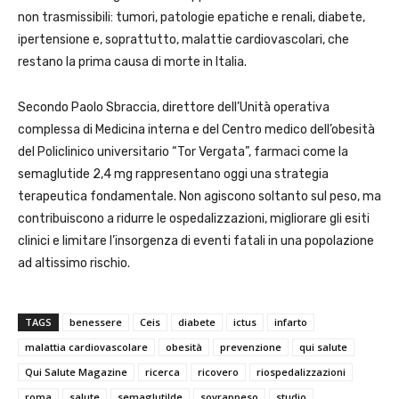
non trasmissibili: tumori, patologie epatiche e renali, diabete,
ipertensione e, soprattutto, malattie cardiovascolari, che
restano la prima causa di morte in Italia.
Secondo Paolo Sbraccia, direttore dell’Unità operativa
complessa di Medicina interna e del Centro medico dell’obesità
del Policlinico universitario “Tor Vergata”, farmaci come la
semaglutide 2,4 mg rappresentano oggi una strategia
terapeutica fondamentale. Non agiscono soltanto sul peso, ma
contribuiscono a ridurre le ospedalizzazioni, migliorare gli esiti
clinici e limitare l’insorgenza di eventi fatali in una popolazione
ad altissimo rischio.
TAGS
benessere
Ceis
diabete
ictus
infarto
malattia cardiovascolare
obesità
prevenzione
qui salute
Qui Salute Magazine
ricerca
ricovero
riospedalizzazioni
roma
salute
semaglutilde
sovrappeso
studio