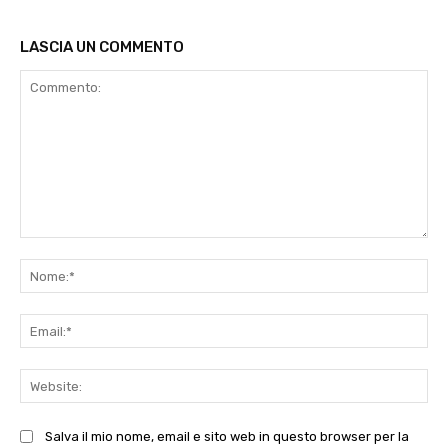
LASCIA UN COMMENTO
Commento:
No
Ema
Web
Salva il mio nome, email e sito web in questo browser per la