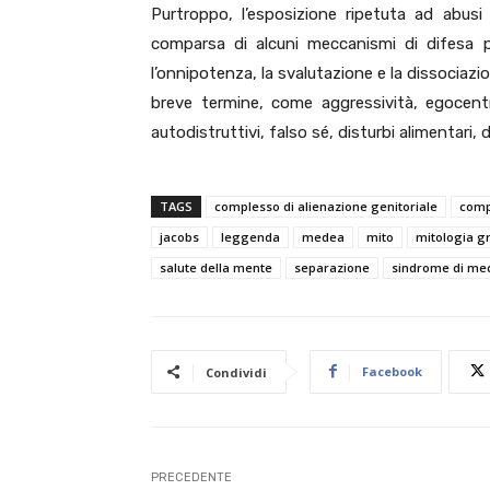
Purtroppo, l’esposizione ripetuta ad abus
comparsa di alcuni meccanismi di difesa pr
l’onnipotenza, la svalutazione e la dissociazi
breve termine, come aggressività, egocent
autodistruttivi, falso sé, disturbi alimentari
TAGS
complesso di alienazione genitoriale
comp
jacobs
leggenda
medea
mito
mitologia g
salute della mente
separazione
sindrome di me
Facebook
Condividi
PRECEDENTE