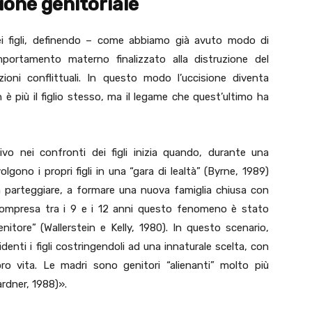
ione genitoriale
ei figli, definendo – come abbiamo già avuto modo di
portamento materno finalizzato alla distruzione del
ioni conflittuali. In questo modo l’uccisione diventa
 è più il figlio stesso, ma il legame che quest’ultimo ha
ivo nei confronti dei figli inizia quando, durante una
olgono i propri figli in una “gara di lealtà” (Byrne, 1989)
, a parteggiare, a formare una nuova famiglia chiusa con
 compresa tra i 9 e i 12 anni questo fenomeno è stato
itore” (Wallerstein e Kelly, 1980). In questo scenario,
enti i figli costringendoli ad una innaturale scelta, con
loro vita. Le madri sono genitori “alienanti” molto più
rdner, 1988)».