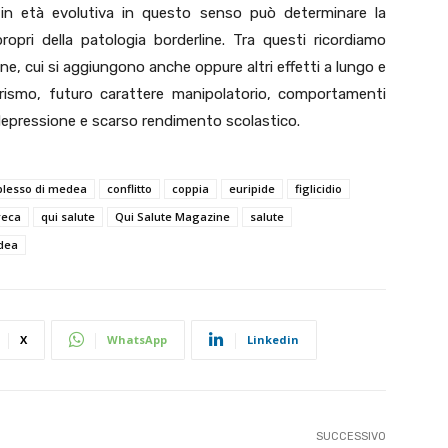
i in età evolutiva in questo senso può determinare la
opri della patologia borderline. Tra questi ricordiamo
one, cui si aggiungono anche oppure altri effetti a lungo e
rismo, futuro carattere manipolatorio, comportamenti
, depressione e scarso rendimento scolastico.
lesso di medea
conflitto
coppia
euripide
figlicidio
reca
qui salute
Qui Salute Magazine
salute
dea
X
WhatsApp
Linkedin
SUCCESSIVO