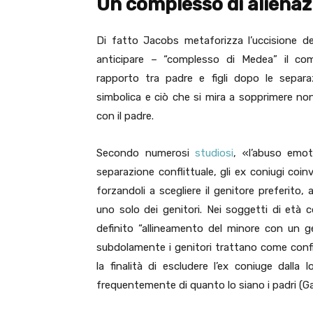
Un complesso di alienaz
Di fatto Jacobs metaforizza l’uccisione d
anticipare – “complesso di Medea” il com
rapporto tra padre e figli dopo le separaz
simbolica e ciò che si mira a sopprimere non
con il padre.
Secondo numerosi
studiosi
, «l’abuso emot
separazione conflittuale, gli ex coniugi coinv
forzandoli a scegliere il genitore preferito
uno solo dei genitori. Nei soggetti di età
definito “allineamento del minore con un gen
subdolamente i genitori trattano come confid
la finalità di escludere l’ex coniuge dalla 
frequentemente di quanto lo siano i padri (Ga