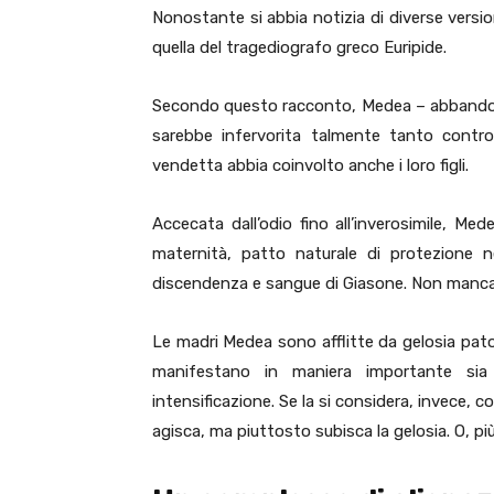
Nonostante si abbia notizia di diverse versio
quella del tragediografo greco Euripide.
Secondo questo racconto, Medea – abbandona
sarebbe infervorita talmente tanto contro
vendetta abbia coinvolto anche i loro figli.
Accecata dall’odio fino all’inverosimile, Me
maternità, patto naturale di protezione ne
discendenza e sangue di Giasone. Non mancando
Le madri Medea sono afflitte da gelosia pato
manifestano in maniera importante sia
intensificazione. Se la si considera, invece, c
agisca, ma piuttosto subisca la gelosia. O, pi