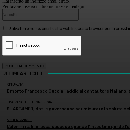
Hai inserito un indirizzo email errato!
Per favore inserisci il tuo indirizzo e-mail qui
Website:
Salva il mio nome, email e sito web in questo browser per la pross
ULTIMI ARTICOLI
ATTUALITÀ
È morto Francesco Guccini: addio al cantautore italiano, 
INNOVAZIONE E TECNOLOGIA
SHARE4MED, dati e governance per misurare la salute de
ALIMENTAZIONE
Colon irritabile: cosa succede quando l’intestino perde l’