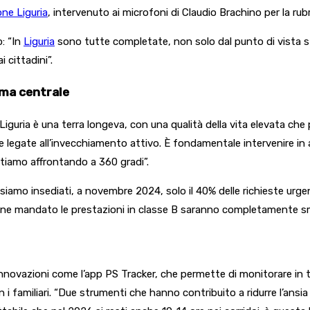
one Liguria
, intervenuto ai microfoni di Claudio Brachino per la rub
o: “In
Liguria
sono tutte completate, non solo dal punto di vista str
 cittadini”.
ema centrale
iguria è una terra longeva, con una qualità della vita elevata che 
 legate all’invecchiamento attivo. È fondamentale intervenire in 
tiamo affrontando a 360 gradi”.
 siamo insediati, a novembre 2024, solo il 40% delle richieste urgen
 fine mandato le prestazioni in classe B saranno completamente sm
nnovazioni come l’app PS Tracker, che permette di monitorare in te
 i familiari. “Due strumenti che hanno contribuito a ridurre l’ansia d