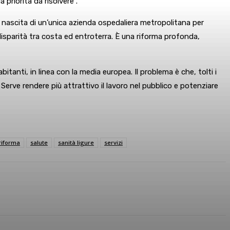
 priorità da risolvere”.
a nascita di un’unica azienda ospedaliera metropolitana per
e disparità tra costa ed entroterra. È una riforma profonda,
bitanti, in linea con la media europea. Il problema è che, tolti i
. Serve rendere più attrattivo il lavoro nel pubblico e potenziare
riforma
salute
sanità ligure
servizi