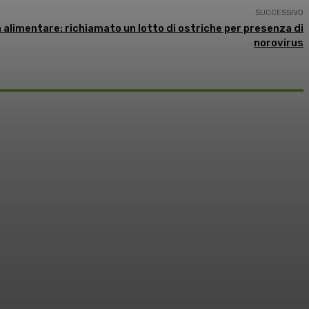
SUCCESSIVO
 alimentare: richiamato un lotto di ostriche per presenza di
norovirus