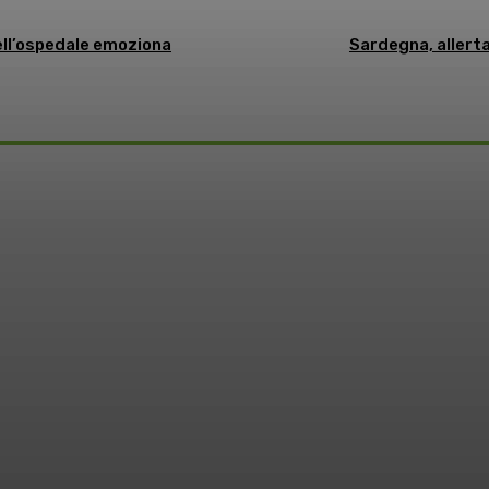
dell’ospedale emoziona
Sardegna, allerta
o: