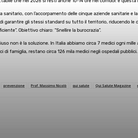
abile che nel 2026 si resti anche 10-14 ore nei corridoi: è questa la
a sanitario, con l’accorpamento delle cinque aziende sanitarie e l
 di garantire gli stessi standard su tutto il territorio, riducendo l
ente”. Obiettivo chiaro: “Snellire la burocrazia”.
iuso non è la soluzione. In Italia abbiamo circa 7 medici ogni mille a
i di famiglia, restano circa 126 mila medici negli ospedali pubblici
prevenzione
Prof. Massimo Nicolò
qui salute
Qui Salute Magazine
sApp
Linkedin