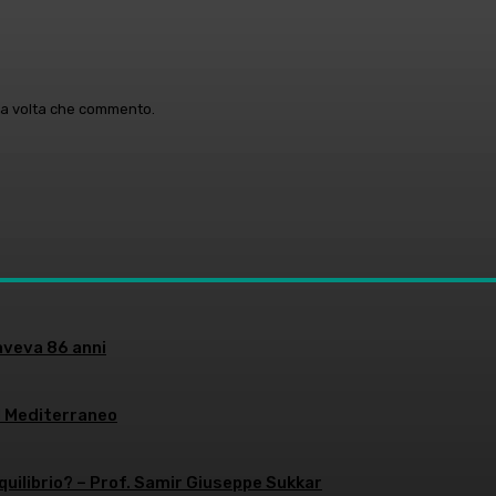
ima volta che commento.
aveva 86 anni
l Mediterraneo
equilibrio? – Prof. Samir Giuseppe Sukkar