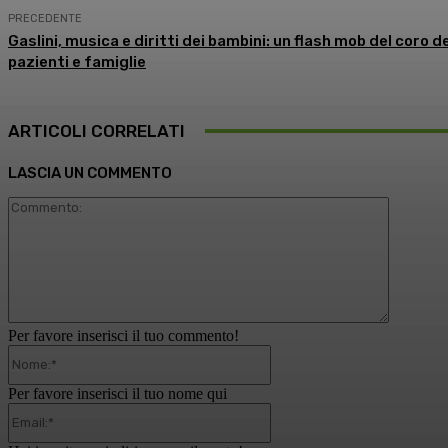
PRECEDENTE
Gaslini, musica e diritti dei bambini: un flash mob del coro 
pazienti e famiglie
ARTICOLI CORRELATI
LASCIA UN COMMENTO
Comment
Per favore inserisci il tuo commento!
Nome:*
Per favore inserisci il tuo nome qui
Email:*