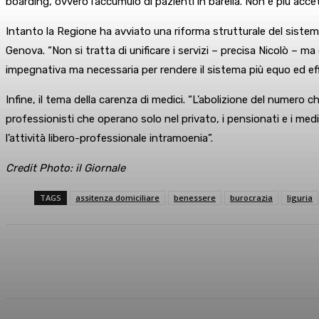
boarding, ovvero l’accumulo di pazienti in barella. Non è più accett
Intanto la Regione ha avviato una riforma strutturale del sistem
Genova. “Non si tratta di unificare i servizi – precisa Nicolò – ma
impegnativa ma necessaria per rendere il sistema più equo ed effici
Infine, il tema della carenza di medici. “L’abolizione del numero ch
professionisti che operano solo nel privato, i pensionati e i medic
l’attività libero-professionale intramoenia”.
Credit Photo: il Giornale
TAGS
assitenza domiciliare
benessere
burocrazia
liguria
Condividi
Facebook
X
What