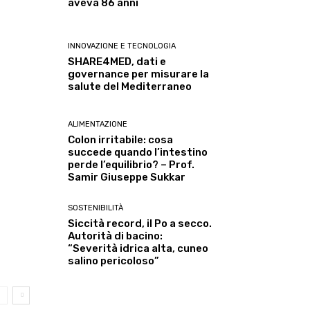
aveva 86 anni
INNOVAZIONE E TECNOLOGIA
SHARE4MED, dati e
governance per misurare la
salute del Mediterraneo
ALIMENTAZIONE
Colon irritabile: cosa
succede quando l’intestino
perde l’equilibrio? – Prof.
Samir Giuseppe Sukkar
SOSTENIBILITÀ
Siccità record, il Po a secco.
Autorità di bacino:
“Severità idrica alta, cuneo
salino pericoloso”