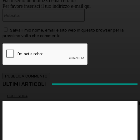
Hai inserito un indirizzo email errato!
Per favore inserisci il tuo indirizzo e-mail qui
Website:
Salva il mio nome, email e sito web in questo browser per la
prossima volta che commento.
ULTIMI ARTICOLI
OCULISTICA
Trapianto di cornea ad altissimo rischio riuscito al Bambi
Gesù, 18 ore di intervento
ATTUALITÀ
È morto Francesco Guccini: addio al cantautore italiano,
aveva 86 anni