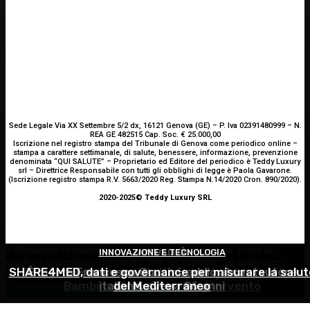
Sede Legale Via XX Settembre 5/2 dx, 16121 Genova (GE) – P. Iva 02391480999 – N.
REA GE 482515 Cap. Soc. € 25.000,00
Iscrizione nel registro stampa del Tribunale di Genova come periodico online –
stampa a carattere settimanale, di salute, benessere, informazione, prevenzione
denominata “QUI SALUTE” – Proprietario ed Editore del periodico è Teddy Luxury
srl – Direttrice Responsabile con tutti gli obblighi di legge è Paola Gavarone.
(Iscrizione registro stampa R.V. 5663/2020 Reg. Stampa N.14/2020 Cron. 890/2020).
2020-2025© Teddy Luxury SRL
Utilizziamo i cookie per essere sicuri che tu possa avere la
INNOVAZIONE E TECNOLOGIA
OCULISTICA
ATTUALITÀ
migliore esperienza sul nostro sito. Se continui ad utilizzare
SHARE4MED, dati e governance per misurare la salut
Trapianto di cornea ad altissimo rischio riuscito al
È morto Francesco Guccini: addio al cantautore
questo sito noi constatiamo che tu ne sia felice.
Accetto
Bambino Gesù, 18 ore di intervento
italiano, aveva 86 anni
del Mediterraneo
Continua senza accettare
Privacy policy