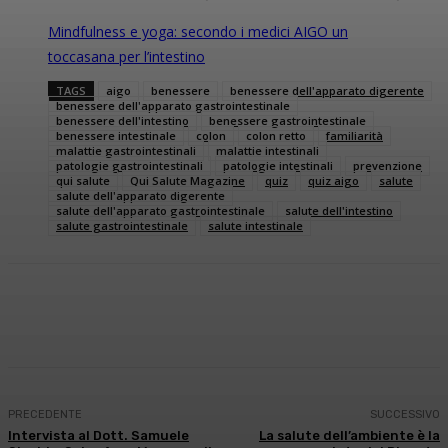
Mindfulness e yoga: secondo i medici AIGO un
toccasana per l’intestino
TAGS
aigo
benessere
benessere dell'apparato digerente
benessere dell'apparato gastrointestinale
benessere dell'intestino
benessere gastrointestinale
benessere intestinale
colon
colon retto
familiarità
malattie gastrointestinali
malattie intestinali
patologie gastrointestinali
patologie intestinali
prevenzione
qui salute
Qui Salute Magazine
quiz
quiz aigo
salute
salute dell'apparato digerente
salute dell'apparato gastrointestinale
salute dell'intestino
salute gastrointestinale
salute intestinale
Facebook
X
WhatsApp
Linkedin
PRECEDENTE
SUCCESSIVO
Intervista al Dott. Samuele
La salute dell’ambiente è la