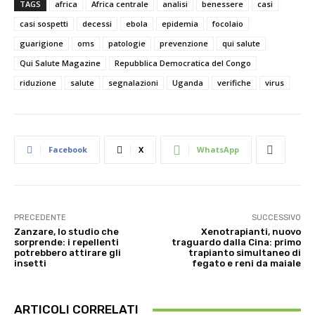
TAGS
africa
Africa centrale
analisi
benessere
casi
casi sospetti
decessi
ebola
epidemia
focolaio
guarigione
oms
patologie
prevenzione
qui salute
Qui Salute Magazine
Repubblica Democratica del Congo
riduzione
salute
segnalazioni
Uganda
verifiche
virus
Facebook
X
WhatsApp
PRECEDENTE
SUCCESSIVO
Zanzare, lo studio che
Xenotrapianti, nuovo
sorprende: i repellenti
traguardo dalla Cina: primo
potrebbero attirare gli
trapianto simultaneo di
insetti
fegato e reni da maiale
ARTICOLI CORRELATI