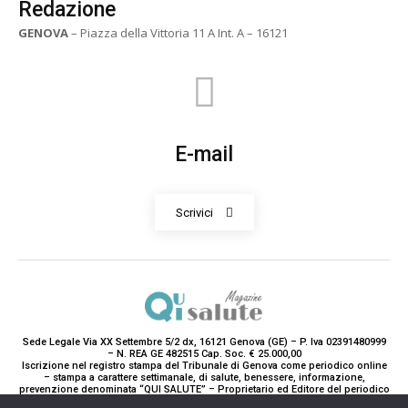
Redazione
GENOVA
– Piazza della Vittoria 11 A Int. A – 16121
E-mail
Scrivici
Sede Legale Via XX Settembre 5/2 dx, 16121 Genova (GE) – P. Iva 02391480999
– N. REA GE 482515 Cap. Soc. € 25.000,00
Iscrizione nel registro stampa del Tribunale di Genova come periodico online
– stampa a carattere settimanale, di salute, benessere, informazione,
prevenzione denominata “QUI SALUTE” – Proprietario ed Editore del periodico
è Teddy Luxury srl – Direttrice Responsabile con tutti gli obblighi di legge è