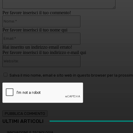
Per favore inserisci il tuo commento!
Nome:*
Per favore inserisci il tuo nome qui
Email:*
Hai inserito un indirizzo email errato!
Per favore inserisci il tuo indirizzo e-mail qui
Website:
Salva il mio nome, email e sito web in questo browser per la pross
ULTIMI ARTICOLI
INNOVAZIONE E TECNOLOGIA