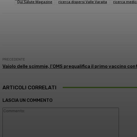
Qui Salute Magazine
ricerca dispersi Valle Varaita
ricerca medic
Condividi
Facebook
X
What
PRECEDENTE
Vaiolo delle scimmie, l’OMS prequalifica il primo vaccino con
ARTICOLI CORRELATI
LASCIA UN COMMENTO
Comment