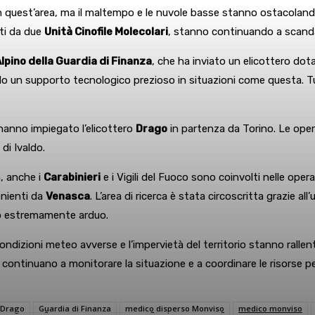
 in quest’area, ma il maltempo e le nuvole basse stanno ostacolando l
ati da due
Unità Cinofile Molecolari
, stanno continuando a scanda
pino della Guardia di Finanza
, che ha inviato un elicottero dot
ndo un supporto tecnologico prezioso in situazioni come questa. Tut
 hanno impiegato l’elicottero
Drago
in partenza da Torino. Le oper
di Ivaldo.
a, anche i
Carabinieri
e i Vigili del Fuoco sono coinvolti nelle opera
enienti da
Venasca
. L’area di ricerca è stata circoscritta grazie all’
o estremamente arduo.
dizioni meteo avverse e l’impervietà del territorio stanno rallenta
 continuano a monitorare la situazione e a coordinare le risorse pe
o Drago
Guardia di Finanza
medico disperso Monviso
medico monviso