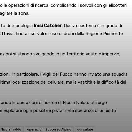
e operazioni di ricerca, complicando i sorvoli con gli elicotteri.
gliare la zona.
ato di tecnologia
Imsi Catcher
. Questo sistema è in grado di
tavia, finora i sorvoli e l’uso di droni della Regione Piemonte
azioni si stanno svolgendo in un territorio vasto e impervio,
zioni. In particolare, i Vigili del Fuoco hanno inviato una squadra
ultima localizzazione del cellulare, ma la vastità e la difficoltà del
ndo le operazioni di ricerca di Nicola Ivaldo, chirurgo
r esplorare ogni possibile pista, nella speranza di un esito
Nicola Ivaldo
operazioni Soccorso Alpino
qui salute