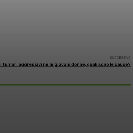
SUCCESSIVO
 tumori aggressivi nelle giovani donne, quali sono le cause?