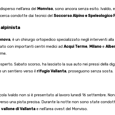
 disperso nell’area del
Monviso
, sono ancora senza esito. Ivaldo, 
icerca condotte dai tecnici del
Soccorso Alpino e Speleologico
 alpinista
Genova
, è un chirurgo ortopedico specializzato negli interventi alla
rato con importanti centri medici ad
Acqui Terme
,
Milano
e
Albe
rme.
 esperto. Sabato scorso, ha lasciato la sua auto nei pressi della di
 un sentiero verso il
rifugio Vallanta
, proseguono senza sosta.
icola Ivaldo non si è presentato al lavoro lunedì 16 settembre. N
 verso una pista precisa. Durante la notte non sono state condotte 
l
vallone di Vallanta
e nell’area ovest del Monviso.