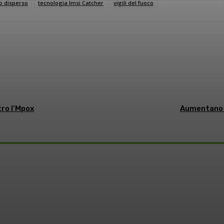
o disperso
tecnologia Imsi Catcher
vigili del fuoco
sApp
Linkedin
tro l’Mpox
Aumentano i
o: