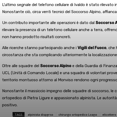
L’ultimo segnale del telefono cellulare di Ivaldo è stato rilevato
Nonostante ciò, circa venti tecnici del Soccorso Alpino, affianc
Un contributo importante alle operazioni è dato dal
Soccorso Al
rilevare la presenza di un telefono cellulare anche a terra, offre
non hanno prodotto risultati concreti.
Alle ricerche stanno partecipando anche i
Vigili del Fuoco
, che
circostanza che sta complicando ulteriormente la localizzazione 
Oltre alle squadre del
Soccorso Alpino
e della Guardia di Finanz
UCL (Unità di Comando Locale) e una squadra di volontari prov
territorio montuoso attorno al Monviso rendono ogni progress
Nonostante il massiccio impegno delle squadre di soccorso, le con
ortopedico di Pietra Ligure e appassionato alpinista. Le autorità
positivo.
TAGS
alpinista disperso
chirurgo ortopedico Loano
elicotter