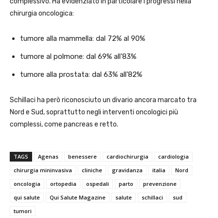
complessivo. Ha evidenziato in particolare i progressi nella
chirurgia oncologica:
tumore alla mammella: dal 72% al 90%
tumore al polmone: dal 69% all’83%
tumore alla prostata: dal 63% all’82%
Schillaci ha però riconosciuto un divario ancora marcato tra
Nord e Sud, soprattutto negli interventi oncologici più
complessi, come pancreas e retto.
TAGS
Agenas
benessere
cardiochirurgia
cardiologia
chirurgia mininvasiva
cliniche
gravidanza
italia
Nord
oncologia
ortopedia
ospedali
parto
prevenzione
qui salute
Qui Salute Magazine
salute
schillaci
sud
tumori