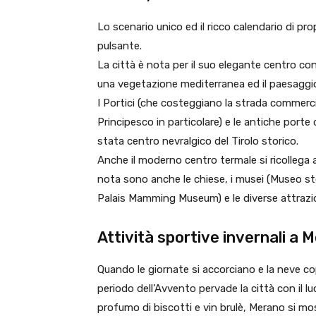
Lo scenario unico ed il ricco calendario di pr
pulsante.
La città è nota per il suo elegante centro con 
una vegetazione mediterranea ed il paesaggio
I Portici (che costeggiano la strada commerciale
Principesco in particolare) e le antiche por
stata centro nevralgico del Tirolo storico.
Anche il moderno centro termale si ricollega 
nota sono anche le chiese, i musei (Museo stor
Palais Mamming Museum) e le diverse attrazion
Attività sportive invernali a 
Quando le giornate si accorciano e la neve co
periodo dell’Avvento pervade la città con il luc
profumo di biscotti e vin brulè, Merano si mos