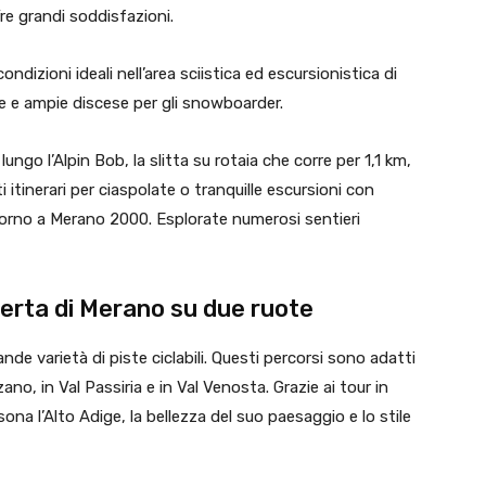
fre grandi soddisfazioni.
ondizioni ideali nell’area sciistica ed escursionistica di
e e ampie discese per gli snowboarder.
lungo l’Alpin Bob, la slitta su rotaia che corre per 1,1 km,
i itinerari per ciaspolate o tranquille escursioni con
ntorno a Merano 2000. Esplorate numerosi sentieri
perta di Merano su due ruote
nde varietà di piste ciclabili. Questi percorsi sono adatti
no, in Val Passiria e in Val Venosta. Grazie ai tour in
sona l’Alto Adige, la bellezza del suo paesaggio e lo stile