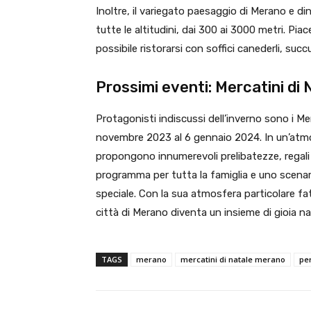
Inoltre, il variegato paesaggio di Merano e di
tutte le altitudini, dai 300 ai 3000 metri. Pi
possibile ristorarsi con soffici canederli, succu
Prossimi eventi: Mercatini di
Protagonisti indiscussi dell’inverno sono i Me
novembre 2023 al 6 gennaio 2024. In un’atmos
propongono innumerevoli prelibatezze, regali or
programma per tutta la famiglia e uno scenar
speciale. Con la sua atmosfera particolare fatt
città di Merano diventa un insieme di gioia nat
TAGS
merano
mercatini di natale merano
per