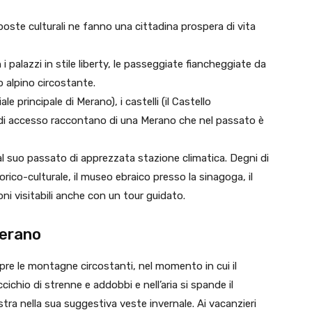
oposte culturali ne fanno una cittadina prospera di vita
i palazzi in stile liberty, le passeggiate fiancheggiate da
 alpino circostante.
 principale di Merano), i castelli (il Castello
te di accesso raccontano di una Merano che nel passato è
al suo passato di apprezzata stazione climatica. Degni di
ico-culturale, il museo ebraico presso la sinagoga, il
i visitabili anche con un tour guidato.
Merano
pre le montagne circostanti, nel momento in cui il
cichio di strenne e addobbi e nell’aria si spande il
tra nella sua suggestiva veste invernale. Ai vacanzieri