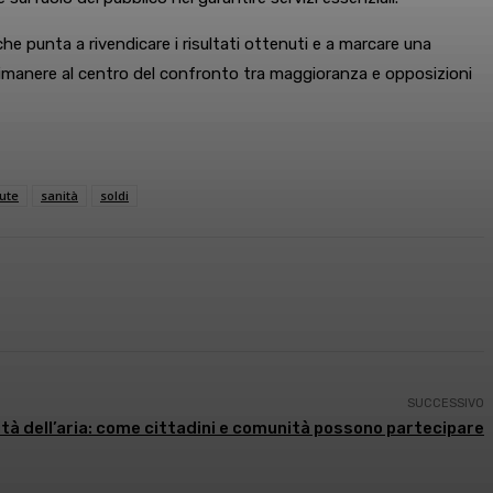
e punta a rivendicare i risultati ottenuti e a marcare una
a rimanere al centro del confronto tra maggioranza e opposizioni
ute
sanità
soldi
SUCCESSIVO
ità dell’aria: come cittadini e comunità possono partecipare