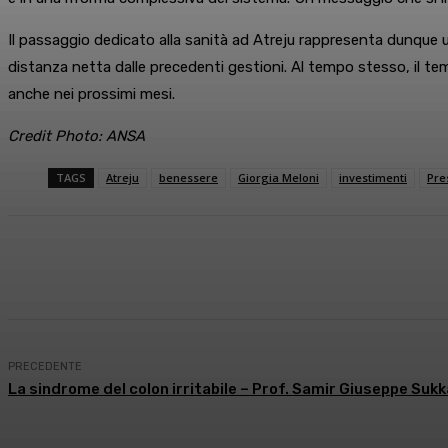
Il passaggio dedicato alla sanità ad Atreju rappresenta dunque u
distanza netta dalle precedenti gestioni. Al tempo stesso, il tem
anche nei prossimi mesi.
Credit Photo: ANSA
TAGS
Atreju
benessere
Giorgia Meloni
investimenti
Pre
Condividi
Facebook
X
What
PRECEDENTE
La sindrome del colon irritabile – Prof. Samir Giuseppe Sukk