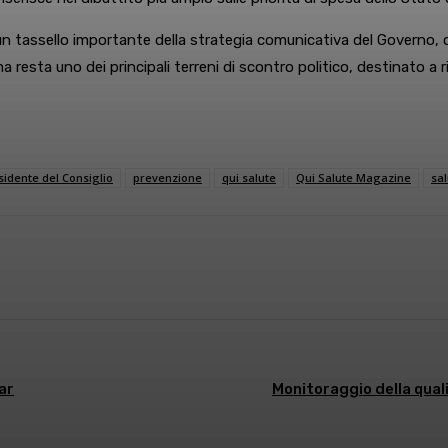
n tassello importante della strategia comunicativa del Governo, ch
a resta uno dei principali terreni di scontro politico, destinato 
sidente del Consiglio
prevenzione
qui salute
Qui Salute Magazine
sal
sApp
Linkedin
ar
Monitoraggio della qual