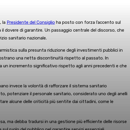
, la
Presidente del Consiglio
ha posto con forza l’accento sul
 il dovere di garantire. Un passaggio centrale del discorso, che
zio sanitario nazionale.
armistica sulla presunta riduzione degli investimenti pubblici in
imostrano una netta discontinuità rispetto al passato. In
ta un incremento significativo rispetto agli anni precedenti e che
no invece la volontà di rafforzare il sistema sanitario
to, potenziare il personale sanitario, considerato uno degli anelli
are alcune delle criticità più sentite dai cittadini, come le
a, ma debba tradursi in una gestione più efficiente delle risorse
sul ruolo del pubblico nel garantire servizi essenziali.