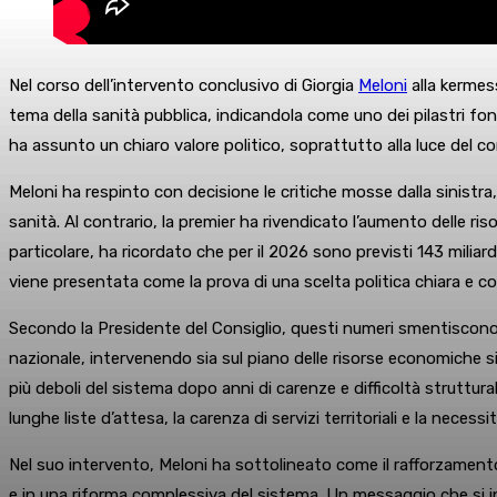
Nel corso dell’intervento conclusivo di Giorgia
Meloni
alla kermess
tema della sanità pubblica, indicandola come uno dei pilastri fon
ha assunto un chiaro valore politico, soprattutto alla luce del c
Meloni ha respinto con decisione le critiche mosse dalla sinistra,
sanità. Al contrario, la premier ha rivendicato l’aumento delle r
particolare, ha ricordato che per il 2026 sono previsti 143 miliar
viene presentata come la prova di una scelta politica chiara e c
Secondo la Presidente del Consiglio, questi numeri smentiscono l
nazionale, intervenendo sia sul piano delle risorse economiche sia
più deboli del sistema dopo anni di carenze e difficoltà strutturali
lunghe liste d’attesa, la carenza di servizi territoriali e la nece
Nel suo intervento, Meloni ha sottolineato come il rafforzamento
e in una riforma complessiva del sistema. Un messaggio che si inse