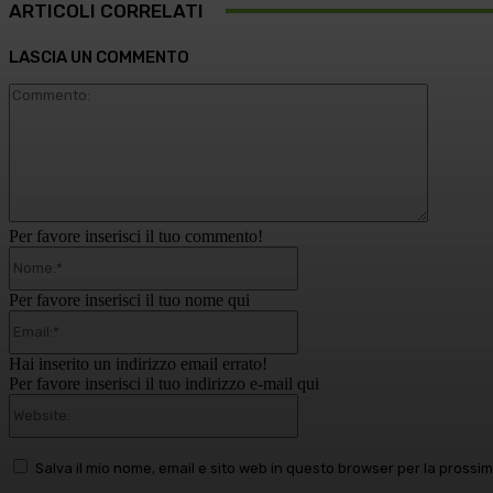
ARTICOLI CORRELATI
LASCIA UN COMMENTO
Comment
Per favore inserisci il tuo commento!
Nome:*
Per favore inserisci il tuo nome qui
Email:*
Hai inserito un indirizzo email errato!
Per favore inserisci il tuo indirizzo e-mail qui
Website:
Salva il mio nome, email e sito web in questo browser per la pross