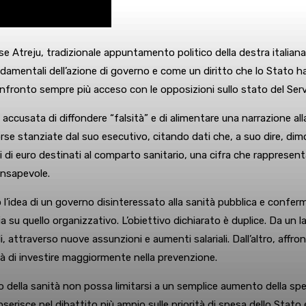
e Atreju, tradizionale appuntamento politico della destra italiana
damentali dell’azione di governo e come un diritto che lo Stato ha
onfronto sempre più acceso con le opposizioni sullo stato del Servi
 accusata di diffondere “falsità” e di alimentare una narrazione all
isorse stanziate dal suo esecutivo, citando dati che, a suo dire, d
di di euro destinati al comparto sanitario, una cifra che rappresen
onsapevole.
’idea di un governo disinteressato alla sanità pubblica e conferma
 su quello organizzativo. L’obiettivo dichiarato è duplice. Da un la
, attraverso nuove assunzioni e aumenti salariali. Dall’altro, affront
ssità di investire maggiormente nella prevenzione.
 della sanità non possa limitarsi a un semplice aumento della spes
risce nel dibattito più ampio sulle priorità di spesa dello Stato e 