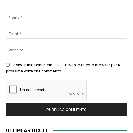
Commento:
No
Ema
Web
Salva il mio nome, email e sito web in questo browser per la
prossima volta che commento.
ULTIMI ARTICOLI