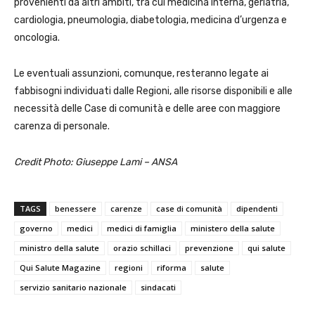
provenienti da altri ambiti, tra cui medicina interna, geriatria,
cardiologia, pneumologia, diabetologia, medicina d’urgenza e
oncologia.
Le eventuali assunzioni, comunque, resteranno legate ai
fabbisogni individuati dalle Regioni, alle risorse disponibili e alle
necessità delle Case di comunità e delle aree con maggiore
carenza di personale.
Credit Photo: Giuseppe Lami – ANSA
TAGS
benessere
carenze
case di comunità
dipendenti
governo
medici
medici di famiglia
ministero della salute
ministro della salute
orazio schillaci
prevenzione
qui salute
Qui Salute Magazine
regioni
riforma
salute
servizio sanitario nazionale
sindacati