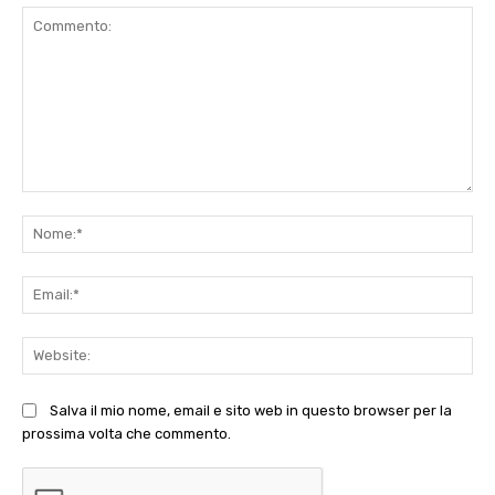
Commento:
No
Ema
Web
Salva il mio nome, email e sito web in questo browser per la
prossima volta che commento.