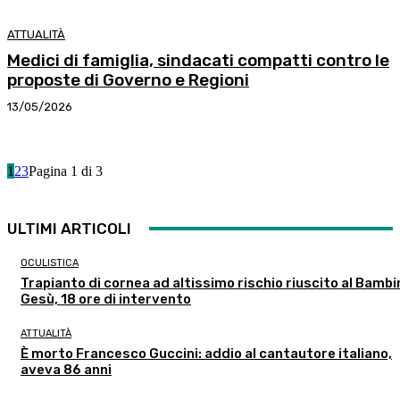
ATTUALITÀ
Medici di famiglia, sindacati compatti contro le
proposte di Governo e Regioni
13/05/2026
1
2
3
Pagina 1 di 3
ULTIMI ARTICOLI
OCULISTICA
Trapianto di cornea ad altissimo rischio riuscito al Bambi
Gesù, 18 ore di intervento
ATTUALITÀ
È morto Francesco Guccini: addio al cantautore italiano,
aveva 86 anni