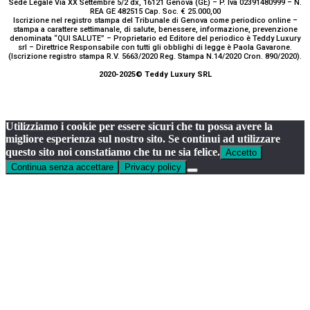
Sede Legale Via XX Settembre 5/2 dx, 16121 Genova (GE) – P. Iva 02391480999 – N.
REA GE 482515 Cap. Soc. € 25.000,00
Iscrizione nel registro stampa del Tribunale di Genova come periodico online –
stampa a carattere settimanale, di salute, benessere, informazione, prevenzione
denominata “QUI SALUTE” – Proprietario ed Editore del periodico è Teddy Luxury
srl – Direttrice Responsabile con tutti gli obblighi di legge è Paola Gavarone.
(Iscrizione registro stampa R.V. 5663/2020 Reg. Stampa N.14/2020 Cron. 890/2020).
2020-2025© Teddy Luxury SRL
Utilizziamo i cookie per essere sicuri che tu possa avere la
migliore esperienza sul nostro sito. Se continui ad utilizzare
questo sito noi constatiamo che tu ne sia felice.
Accetto
Continua senza accettare
Privacy policy