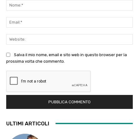
No
Ema
Web
Salva il mio nome, email e sito web in questo browser per la
prossima volta che commento.
ULTIMI ARTICOLI