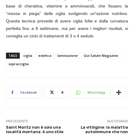
base di cheratina,
vitamine
e amminoacidi, che fissano la
“messa in piega” delle ciglia svolgendo un
’
azione nutritiva
.
Questa tecnica prevede di avere ciglia folte e dalla
curvatura
perfetta
fino a 8 settimane, ma per avere i migliori risultati, si
consiglia un ciclo di trattamenti di 3 o 4 sedute.
TAGS
ciglia
estetica
laminazione
Qui Salute Magazine
sopracciglia
Facebook
X
WhatsApp
PRECEDENTE
SUCCESSIVO
Saint Moritz non è solo una
La vitiligine: la malattia
località montana: è uno stile
autoimmune che non