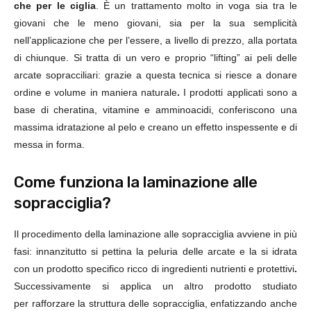
che per le ciglia
. È un
trattamento
molto in voga sia tra le
giovani che le meno giovani, sia per la sua semplicità
nell’applicazione che per l’essere, a livello di prezzo, alla portata
di chiunque. Si tratta di un vero e proprio “lifting” ai peli delle
arcate sopracciliari: grazie a questa tecnica si riesce a donare
ordine e
volume in maniera naturale
.
I prodotti applicati
sono
a
base di
cheratina
, vitamine e amminoacidi, conferiscono una
massima
idratazione
al pelo e creano un effetto
inspessente
e di
messa in forma.
Come funziona la laminazione alle
sopracciglia?
Il procedimento della laminazione alle sopracciglia avviene in più
fasi: innanzitutto si
pettina
la peluria delle arcate e la si idrata
con un prodotto specifico ricco di
ingredienti nutrienti
e
protettivi
.
Successivamente si applica un altro prodotto studiato
per
rafforzare
la struttura delle sopracciglia, enfatizzando anche