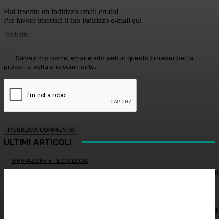
Hai inserito un indirizzo email errato!
Per favore inserisci il tuo indirizzo e-mail qui
Website:
Salva il mio nome, email e sito web in questo browser per la
prossima volta che commento.
ULTIMI ARTICOLI
INNOVAZIONE E TECNOLOGIA
Virus creati con l’intelligenza artificiale: è la prima volta n
storia
MEDICINA ESTETICA
Restituire luce e vitalità allo sguardo, tra medicina estet