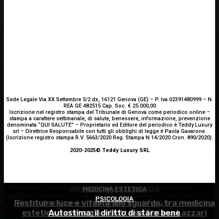
Sede Legale Via XX Settembre 5/2 dx, 16121 Genova (GE) – P. Iva 02391480999 – N.
REA GE 482515 Cap. Soc. € 25.000,00
Iscrizione nel registro stampa del Tribunale di Genova come periodico online –
stampa a carattere settimanale, di salute, benessere, informazione, prevenzione
denominata “QUI SALUTE” – Proprietario ed Editore del periodico è Teddy Luxury
srl – Direttrice Responsabile con tutti gli obblighi di legge è Paola Gavarone.
(Iscrizione registro stampa R.V. 5663/2020 Reg. Stampa N.14/2020 Cron. 890/2020).
2020-2025© Teddy Luxury SRL
Utilizziamo i cookie per essere sicuri che tu possa avere la
INNOVAZIONE E TECNOLOGIA
MEDICINA ESTETICA
migliore esperienza sul nostro sito. Se continui ad utilizzare
PSICOLOGIA
Restituire luce e vitalità allo sguardo, tra medicina
Virus creati con l’intelligenza artificiale: è la prima
questo sito noi constatiamo che tu ne sia felice.
Accetto
estetica e chirurgia – Dott.ssa Tiziana Lazzari
Autostima: il diritto di stare bene
volta nella storia
Continua senza accettare
Privacy policy