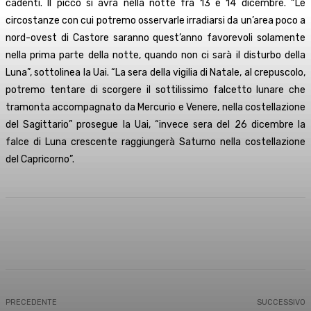
cadenti. Il picco si avrà nella notte fra 13 e 14 dicembre. “Le
circostanze con cui potremo osservarle irradiarsi da un’area poco a
nord-ovest di Castore saranno quest’anno favorevoli solamente
nella prima parte della notte, quando non ci sarà il disturbo della
Luna”, sottolinea la Uai. “La sera della vigilia di Natale, al crepuscolo,
potremo tentare di scorgere il sottilissimo falcetto lunare che
tramonta accompagnato da Mercurio e Venere, nella costellazione
del Sagittario” prosegue la Uai, “invece sera del 26 dicembre la
falce di Luna crescente raggiungerà
Saturno nella costellazione
del Capricorno”.
Facebook
X
WhatsApp
Linkedin
PRECEDENTE
SUCCESSIVO