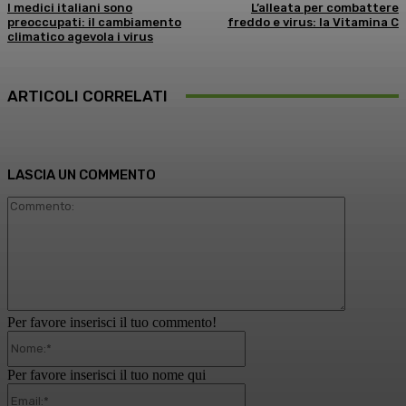
I medici italiani sono
L’alleata per combattere
preoccupati: il cambiamento
freddo e virus: la Vitamina C
climatico agevola i virus
ARTICOLI CORRELATI
LASCIA UN COMMENTO
Commento
Per favore inserisci il tuo commento!
Nome:*
Per favore inserisci il tuo nome qui
Email:*