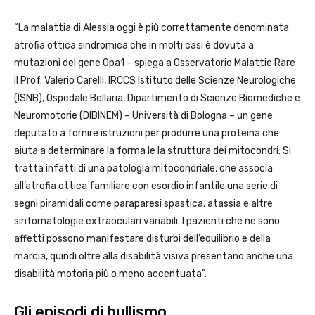
“La malattia di Alessia oggi è più correttamente denominata
atrofia ottica sindromica che in molti casi è dovuta a
mutazioni del gene Opa1 – spiega a Osservatorio Malattie Rare
il Prof. Valerio Carelli, IRCCS Istituto delle Scienze Neurologiche
(ISNB), Ospedale Bellaria, Dipartimento di Scienze Biomediche e
Neuromotorie (DIBINEM) – Università di Bologna – un gene
deputato a fornire istruzioni per produrre una proteina che
aiuta a determinare la forma le la struttura dei mitocondri. Si
tratta infatti di una patologia mitocondriale, che associa
all’atrofia ottica familiare con esordio infantile una serie di
segni piramidali come paraparesi spastica, atassia e altre
sintomatologie extraoculari variabili. I pazienti che ne sono
affetti possono manifestare disturbi dell’equilibrio e della
marcia, quindi oltre alla disabilità visiva presentano anche una
disabilità motoria più o meno accentuata”.
Gli episodi di bullismo