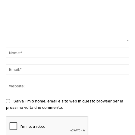
Commento:
No
Ema
Web
Salva il mio nome, email e sito web in questo browser per la
prossima volta che commento.