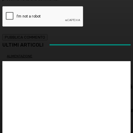
ULTIMI ARTICOLI
ALIMENTAZIONE
Colon irritabile: cosa succede quando l’intestino perde
l’equilibrio? – Prof. Samir Giuseppe Sukkar
SOSTENIBILITÀ
Siccità record, il Po a secco. Autorità di bacino: “Severità
idrica alta, cuneo salino pericoloso”
DERMATOLOGIA
L’innovazione che protegge dal sole: le nuove tecnologie 
la pelle
PSICOLOGIA