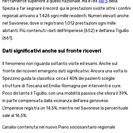
nettamente superiore a quello nazionale. Ma è l’ex
Asl 5
della
Spezia a far segnare il record: qui le prestazioni svolte oltre i confini
regionali arrivano a 1.426 ogni mille residenti. Numeri elevati anche
nel Savonese, dove si registrano 1.012 prestazioni ogni mille
abitanti. Più contenuti i dati dell’Imperiese (652) e dell’area Tigullio
(661).
Dati significativi anche sul fronte ricoveri
Il fenomeno non riguarda soltanto visite ed esami. Anche sul
fronte dei ricoveri emergono dati significativi. Ancora una volta lo
Spezzino guida la classifica: circa il 40% dei pazienti sceglie
strutture di Toscana ed Emilia-Romagna per interventi e cure.
Poco distante il Tigullio, con una mobilità passiva che sfiora il 39%,
in parte compensata dalla vicinanza dell’area genovese.
L’Imperiese registra un 14,5%, mentre nel Savonese la percentuale
sale al 16,5%.
L’analisi contenuta nel nuovo Piano sociosanitario regionale