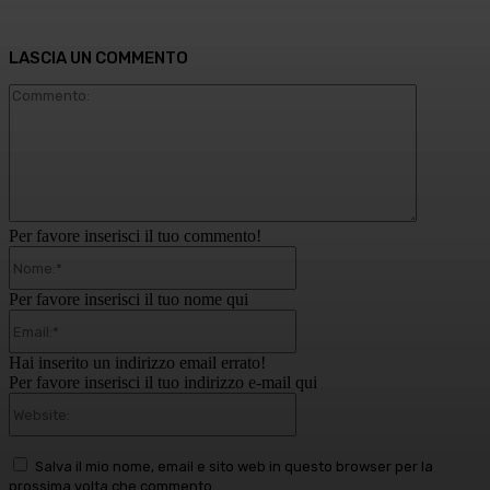
LASCIA UN COMMENTO
Commento
Per favore inserisci il tuo commento!
Nome:*
Per favore inserisci il tuo nome qui
Email:*
Hai inserito un indirizzo email errato!
Per favore inserisci il tuo indirizzo e-mail qui
Website:
Salva il mio nome, email e sito web in questo browser per la
prossima volta che commento.