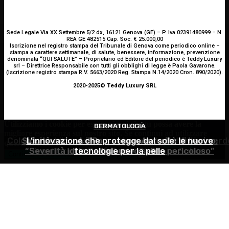
Sede Legale Via XX Settembre 5/2 dx, 16121 Genova (GE) – P. Iva 02391480999 – N.
REA GE 482515 Cap. Soc. € 25.000,00
Iscrizione nel registro stampa del Tribunale di Genova come periodico online –
stampa a carattere settimanale, di salute, benessere, informazione, prevenzione
denominata “QUI SALUTE” – Proprietario ed Editore del periodico è Teddy Luxury
srl – Direttrice Responsabile con tutti gli obblighi di legge è Paola Gavarone.
(Iscrizione registro stampa R.V. 5663/2020 Reg. Stampa N.14/2020 Cron. 890/2020).
2020-2025© Teddy Luxury SRL
Utilizziamo i cookie per essere sicuri che tu possa avere la
ALIMENTAZIONE
DERMATOLOGIA
SOSTENIBILITÀ
migliore esperienza sul nostro sito. Se continui ad utilizzare
Colon irritabile: cosa succede quando l’intestino perd
Siccità record, il Po a secco. Autorità di bacino:
L’innovazione che protegge dal sole: le nuove
questo sito noi constatiamo che tu ne sia felice.
Accetto
“Severità idrica alta, cuneo salino pericoloso”
l’equilibrio? – Prof. Samir Giuseppe Sukkar
tecnologie per la pelle
Continua senza accettare
Privacy policy