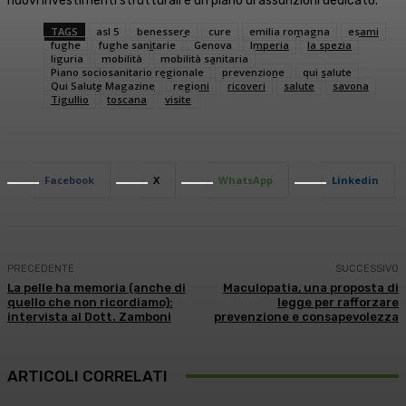
nuovi investimenti strutturali e un piano di assunzioni dedicato.
TAGS
asl 5
benessere
cure
emilia romagna
esami
fughe
fughe sanitarie
Genova
Imperia
la spezia
liguria
mobilità
mobilità sanitaria
Piano sociosanitario regionale
prevenzione
qui salute
Qui Salute Magazine
regioni
ricoveri
salute
savona
Tigullio
toscana
visite
Facebook
X
WhatsApp
Linkedin
PRECEDENTE
SUCCESSIVO
La pelle ha memoria (anche di
Maculopatia, una proposta di
quello che non ricordiamo):
legge per rafforzare
intervista al Dott. Zamboni
prevenzione e consapevolezza
ARTICOLI CORRELATI