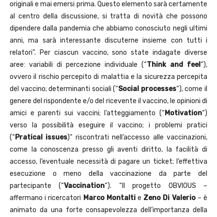
originali e mai emersi prima. Questo elemento sarà certamente
al centro della discussione, si tratta di novità che possono
dipendere dalla pandemia che abbiamo conosciuto negli ultimi
anni, ma sarà interessante discuterne insieme con tutti i
relatori”. Per ciascun vaccino, sono state indagate diverse
aree: variabili di percezione individuale (“
Think and feel
“),
ovvero il rischio percepito di malattia e la sicurezza percepita
del vaccino; determinanti sociali (“
Social processes
“), come il
genere del rispondente e/o del ricevente il vaccino, le opinioni di
amici e parenti sui vaccini; l’atteggiamento (“
Motivation
“)
verso la possibilità eseguire il vaccino; i problemi pratici
(“
Pratical issues
)” riscontrati nell’accesso alle vaccinazioni,
come la conoscenza presso gli aventi diritto, la facilità di
accesso, l’eventuale necessità di pagare un ticket; l’effettiva
esecuzione o meno della vaccinazione da parte del
partecipante (“
Vaccination
“). “Il progetto OBVIOUS –
affermano i ricercatori
Marco Montalti
e
Zeno Di Valerio
– è
animato da una forte consapevolezza dell’importanza della