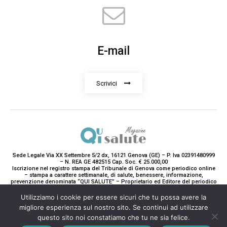
E-mail
Scrivici
Sede Legale Via XX Settembre 5/2 dx, 16121 Genova (GE) – P. Iva 02391480999
– N. REA GE 482515 Cap. Soc. € 25.000,00
Iscrizione nel registro stampa del Tribunale di Genova come periodico online
– stampa a carattere settimanale, di salute, benessere, informazione,
prevenzione denominata “QUI SALUTE” – Proprietario ed Editore del periodico
è Teddy Luxury srl – Direttrice Responsabile con tutti gli obblighi di legge è
Paola Gavarone. (Iscrizione registro stampa R.V. 5663/2020 Reg. Stampa
Utilizziamo i cookie per essere sicuri che tu possa avere la
N.14/2020 Cron. 890/2020).
migliore esperienza sul nostro sito. Se continui ad utilizzare
2020-2025© Teddy Luxury SRL
questo sito noi constatiamo che tu ne sia felice.