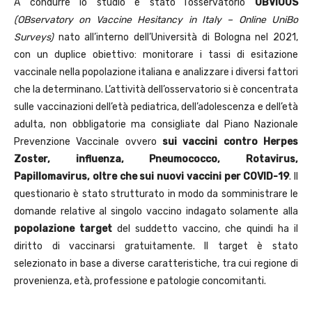
A condurre lo studio è stato l’osservatorio
OBVIOUS
(OBservatory on Vaccine Hesitancy in Italy – Online UniBo
Surveys)
nato all’interno dell’Università di Bologna nel 2021,
con un duplice obiettivo: monitorare i tassi di esitazione
vaccinale nella popolazione italiana e analizzare i diversi fattori
che la determinano. L’attività dell’osservatorio si è concentrata
sulle vaccinazioni dell’età pediatrica, dell’adolescenza e dell’età
adulta, non obbligatorie ma consigliate dal Piano Nazionale
Prevenzione Vaccinale ovvero
sui vaccini contro Herpes
Zoster, influenza, Pneumococco, Rotavirus,
Papillomavirus, oltre che sui nuovi vaccini per COVID-19
. Il
questionario è stato strutturato in modo da somministrare le
domande relative al singolo vaccino indagato solamente alla
popolazione target
del suddetto vaccino, che quindi ha il
diritto di vaccinarsi gratuitamente. Il target è stato
selezionato in base a diverse caratteristiche, tra cui regione di
provenienza, età, professione e patologie concomitanti.