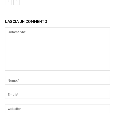
LASCIA UN COMMENTO
Commento:
No
Ema
Web