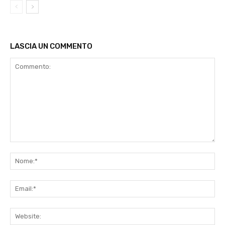
LASCIA UN COMMENTO
Commento:
No
Ema
Web