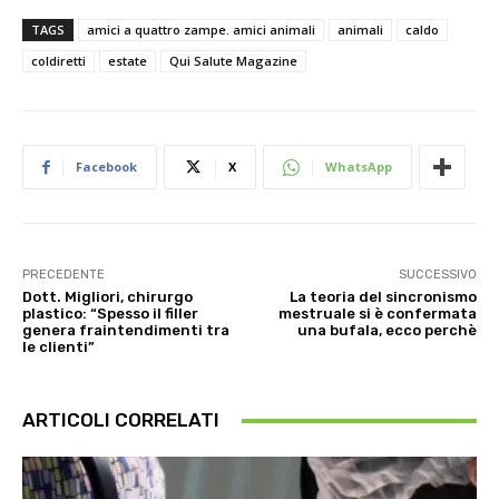
TAGS
amici a quattro zampe. amici animali
animali
caldo
coldiretti
estate
Qui Salute Magazine
Facebook
X
WhatsApp
PRECEDENTE
SUCCESSIVO
Dott. Migliori, chirurgo
La teoria del sincronismo
plastico: “Spesso il filler
mestruale si è confermata
genera fraintendimenti tra
una bufala, ecco perchè
le clienti”
ARTICOLI CORRELATI