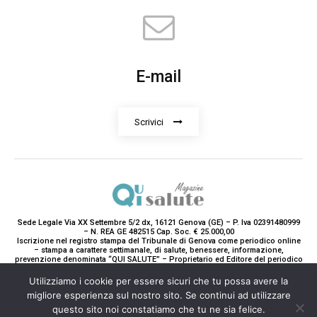
E-mail
Scrivici
Sede Legale Via XX Settembre 5/2 dx, 16121 Genova (GE) – P. Iva 02391480999
– N. REA GE 482515 Cap. Soc. € 25.000,00
Iscrizione nel registro stampa del Tribunale di Genova come periodico online
– stampa a carattere settimanale, di salute, benessere, informazione,
prevenzione denominata “QUI SALUTE” – Proprietario ed Editore del periodico
è Teddy Luxury srl – Direttrice Responsabile con tutti gli obblighi di legge è
Paola Gavarone. (Iscrizione registro stampa R.V. 5663/2020 Reg. Stampa
Utilizziamo i cookie per essere sicuri che tu possa avere la
N.14/2020 Cron. 890/2020).
migliore esperienza sul nostro sito. Se continui ad utilizzare
2020-2025© Teddy Luxury SRL
questo sito noi constatiamo che tu ne sia felice.