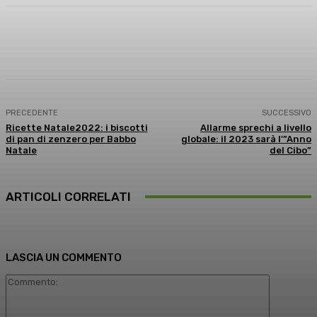
Facebook
X
WhatsApp
Linkedin
PRECEDENTE
SUCCESSIVO
Ricette Natale2022: i biscotti
Allarme sprechi a livello
di pan di zenzero per Babbo
globale: il 2023 sarà l'”Anno
Natale
del Cibo”
ARTICOLI CORRELATI
LASCIA UN COMMENTO
Commento