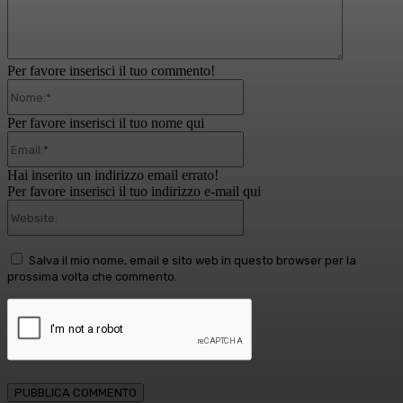
Per favore inserisci il tuo commento!
Nome:*
Per favore inserisci il tuo nome qui
Email:*
Hai inserito un indirizzo email errato!
Per favore inserisci il tuo indirizzo e-mail qui
Website:
Salva il mio nome, email e sito web in questo browser per la
prossima volta che commento.