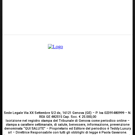
GENOVA
– Piazza della Vittoria 11 A Int. A – 16121
E-mail
Scrivici
Sede Legale Via XX Settembre 5/2 dx, 16121 Genova (GE) – P. Iva 02391480999 – N.
REA GE 482515 Cap. Soc. € 25.000,00
Iscrizione nel registro stampa del Tribunale di Genova come periodico online –
stampa a carattere settimanale, di salute, benessere, informazione, prevenzione
denominata “QUI SALUTE” – Proprietario ed Editore del periodico è Teddy Luxury
srl – Direttrice Responsabile con tutti gli obblighi di legge è Paola Gavarone.