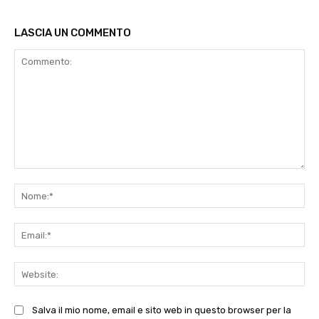
LASCIA UN COMMENTO
Commento:
No
Ema
Web
Salva il mio nome, email e sito web in questo browser per la