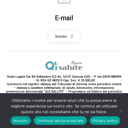
E-mail
Scrivici
Sede Legale Via XX Settembre 5/2 dx, 16121 Genova (GE) – P. Iva 02391480999
– N. REA GE 482515 Cap. Soc. € 25.000,00
Iscrizione nel registro stampa del Tribunale di Genova come periodico online
– stampa a carattere settimanale, di salute, benessere, informazione,
prevenzione denominata “QUI SALUTE” – Proprietario ed Editore del periodico
è Teddy Luxury srl – Direttrice Responsabile con tutti gli obblighi di legge è
Paola Gavarone. (Iscrizione registro stampa R.V. 5663/2020 Reg. Stampa
Utilizziamo i cookie per essere sicuri che tu possa avere la
N.14/2020 Cron. 890/2020).
migliore esperienza sul nostro sito. Se continui ad utilizzare
2020-2025© Teddy Luxury SRL
questo sito noi constatiamo che tu ne sia felice.
Accetto
Continua senza accettare
Privacy policy