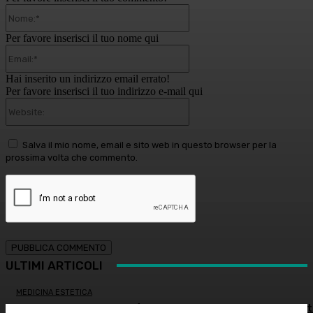
Nome:*
Per favore inserisci il tuo nome qui
Email:*
Hai inserito un indirizzo email errato!
Per favore inserisci il tuo indirizzo e-mail qui
Website:
Salva il mio nome, email e sito web in questo browser per la
prossima volta che commento.
ULTIMI ARTICOLI
MEDICINA ESTETICA
Restituire luce e vitalità allo sguardo, tra medicina estet