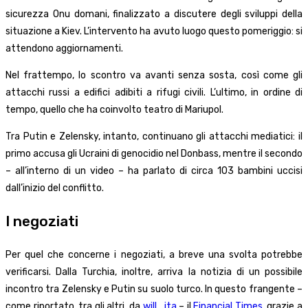
sicurezza Onu domani, finalizzato a discutere degli sviluppi della
situazione a Kiev. L’intervento ha avuto luogo questo pomeriggio: si
attendono aggiornamenti.
Nel frattempo, lo scontro va avanti senza sosta, così come gli
attacchi russi a edifici adibiti a rifugi civili. L’ultimo, in ordine di
tempo, quello che ha coinvolto teatro di Mariupol.
Tra Putin e Zelensky, intanto, continuano gli attacchi mediatici: il
primo accusa gli Ucraini di genocidio nel Donbass, mentre il secondo
– all’interno di un video – ha parlato di circa 103 bambini uccisi
dall’inizio del conflitto.
I negoziati
Per quel che concerne i negoziati, a breve una svolta potrebbe
verificarsi. Dalla Turchia, inoltre, arriva la notizia di un possibile
incontro tra Zelensky e Putin su suolo turco. In questo frangente –
come riportato, tra gli altri, da
will_ita
– il
Financial Times
, grazie a