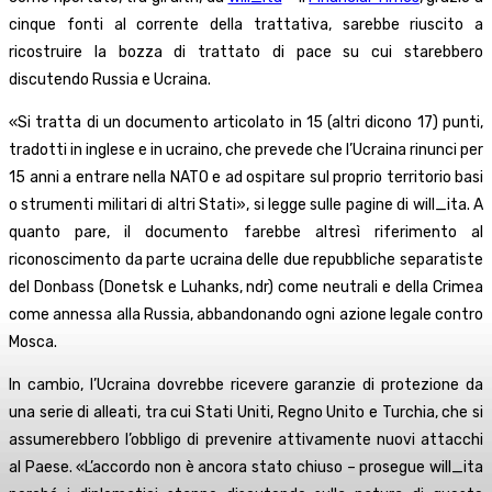
cinque fonti al corrente della trattativa, sarebbe riuscito a
ricostruire la bozza di trattato di pace su cui starebbero
discutendo Russia e Ucraina.
«Si tratta di un documento articolato in 15 (altri dicono 17) punti,
tradotti in inglese e in ucraino, che prevede che l’Ucraina rinunci per
15 anni a entrare nella NATO e ad ospitare sul proprio territorio basi
o strumenti militari di altri Stati», si legge sulle pagine di will_ita. A
quanto pare, il documento farebbe altresì riferimento al
riconoscimento da parte ucraina delle due repubbliche separatiste
del Donbass (Donetsk e Luhanks, ndr) come neutrali e della Crimea
come annessa alla Russia, abbandonando ogni azione legale contro
Mosca.
In cambio, l’Ucraina dovrebbe ricevere garanzie di protezione da
una serie di alleati, tra cui Stati Uniti, Regno Unito e Turchia, che si
assumerebbero l’obbligo di prevenire attivamente nuovi attacchi
al Paese. «L’accordo non è ancora stato chiuso – prosegue will_ita