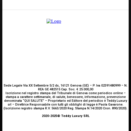
Scrivici
Sede Legale Via XX Settembre 5/2 dx, 16121 Genova (GE) – P. Iva 02391480999 – N.
REA GE 482515 Cap. Soc. € 25.000,00
Iscrizione nel registro stampa del Tribunale di Genova come periodico online –
stampa a carattere settimanale, di salute, benessere, informazione, prevenzione
denominata “QUI SALUTE” – Proprietario ed Editore del periodico è Teddy Luxury
srl – Direttrice Responsabile con tutti gli obblighi di legge è Paola Gavarone.
(Iscrizione registro stampa R.V. 5663/2020 Reg. Stampa N.14/2020 Cron. 890/2020).
2020-2025© Teddy Luxury SRL