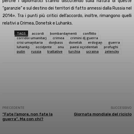
perché i diplomatici stanno discutendo sulla natura di queste
“garanzie” e sul destino dei territori di fatto annessi dalla Russia nel
2014». Tra i punti più critici dell’accordo, inoltre, rimangono quelli
relativi a Crimea, Donetsk e Luhanks.
TAGS
accordi
bombardamenti
conflitto
corridoi umanitari
crimea
crimini di guerra
crisi umanitaria
donbass
donetsk
erdogan
guerra
luhanks
occidente
onu
paesi occidentali
profughi
putin
russia
trattative
turchia
ucraina
zelencky
Facebook
X
WhatsApp
Linkedin
PRECEDENTE
SUCCESSIVO
“Fate l’amore, non fate la
Giornata mondiale del riciclo
guerra”. Ma con chi?