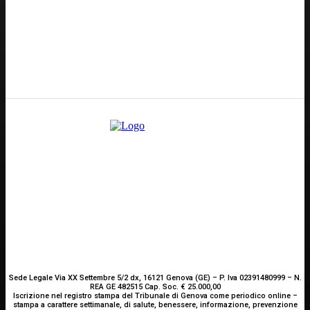
Redazione
GENOVA
– Piazza della Vittoria 11 A Int. A – 16121
E-mail
Scrivici
Sede Legale Via XX Settembre 5/2 dx, 16121 Genova (GE) – P. Iva 02391480999 – N.
REA GE 482515 Cap. Soc. € 25.000,00
Iscrizione nel registro stampa del Tribunale di Genova come periodico online –
stampa a carattere settimanale, di salute, benessere, informazione, prevenzione