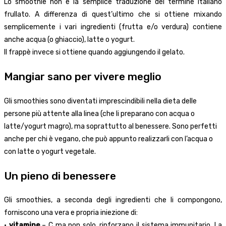
Lo smoothie non è la semplice traduzione del termine italiano
frullato. A differenza di quest’ultimo che si ottiene mixando
semplicemente i vari ingredienti (frutta e/o verdura) contiene
anche acqua (o ghiaccio), latte o yogurt.
Il frappè invece si ottiene quando aggiungendo il gelato.
Mangiar sano per vivere meglio
Gli smoothies sono diventati imprescindibili nella dieta delle
persone più attente alla linea (che li preparano con acqua o
latte/yogurt magro), ma soprattutto al benessere. Sono perfetti
anche per chi è vegano, che può appunto realizzarli con l’acqua o
con latte o yogurt vegetale.
Un pieno di benessere
Gli smoothies, a seconda degli ingredienti che li compongono,
forniscono una vera e propria iniezione di:
•
vitamine
– C ma non solo, rinforzano il sistema immunitario. La