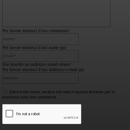
Per favore inserisci il tuo commento!
Nome:*
Per favore inserisci il tuo nome qui
Email:*
Hai inserito un indirizzo email errato!
Per favore inserisci il tuo indirizzo e-mail qui
Website:
Salva il mio nome, email e sito web in questo browser per la
prossima volta che commento.