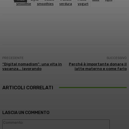
smoothie
smoothies
verdura
yogurt
Facebook
X
WhatsApp
Linkedin
PRECEDENTE
SUCCESSIVO
“Digital nomadism”: una vita in
Perché è importante donare il
vacanza… lavorando
latte materno e come farlo
ARTICOLI CORRELATI
LASCIA UN COMMENTO
Commento