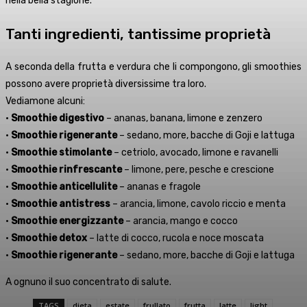
nella bella stagione.
Tanti ingredienti, tantissime proprietà
A seconda della frutta e verdura che li compongono, gli smoothies
possono avere proprietà diversissime tra loro.
Vediamone alcuni:
•
Smoothie digestivo
– ananas, banana, limone e zenzero
•
Smoothie rigenerante
– sedano, more, bacche di Goji e lattuga
•
Smoothie stimolante
– cetriolo, avocado, limone e ravanelli
•
Smoothie rinfrescante
– limone, pere, pesche e crescione
•
Smoothie anticellulite
– ananas e fragole
•
Smoothie antistress
– arancia, limone, cavolo riccio e menta
•
Smoothie energizzante
– arancia, mango e cocco
•
Smoothie detox
– latte di cocco, rucola e noce moscata
•
Smoothie rigenerante
– sedano, more, bacche di Goji e lattuga
A ognuno il suo concentrato di salute.
TAGS
dieta
estate
frullato
frutta
latte
light