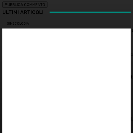
ULTIMI ARTICOLI
GINECOLOGIA
Salute sessuale femminile: cosa sapere per proteggere l
propria salute
INNOVAZIONE E TECNOLOGIA
Virus creati con l’intelligenza artificiale: è la prima volta n
storia
MEDICINA ESTETICA
Restituire luce e vitalità allo sguardo, tra medicina estet
e chirurgia – Dott.ssa Tiziana Lazzari
PSICOLOGIA
Autostima: il diritto di stare bene
ATTUALITÀ
Spesa farmaceutica: +6% in un anno, in Italia sale a 39 mil
di euro