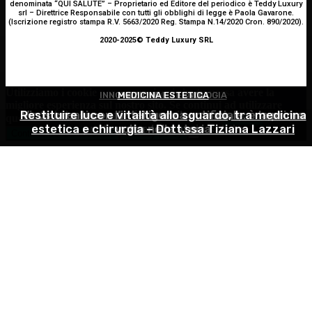
denominata “QUI SALUTE” – Proprietario ed Editore del periodico è Teddy Luxury
srl – Direttrice Responsabile con tutti gli obblighi di legge è Paola Gavarone.
(Iscrizione registro stampa R.V. 5663/2020 Reg. Stampa N.14/2020 Cron. 890/2020).
2020-2025© Teddy Luxury SRL
Utilizziamo i cookie per essere sicuri che tu possa avere la
INNOVAZIONE E TECNOLOGIA
MEDICINA ESTETICA
GINECOLOGIA
migliore esperienza sul nostro sito. Se continui ad utilizzare
Restituire luce e vitalità allo sguardo, tra medicina
Virus creati con l’intelligenza artificiale: è la prima
Salute sessuale femminile: cosa sapere per
questo sito noi constatiamo che tu ne sia felice.
Accetto
estetica e chirurgia – Dott.ssa Tiziana Lazzari
proteggere la propria salute
volta nella storia
Continua senza accettare
Privacy policy