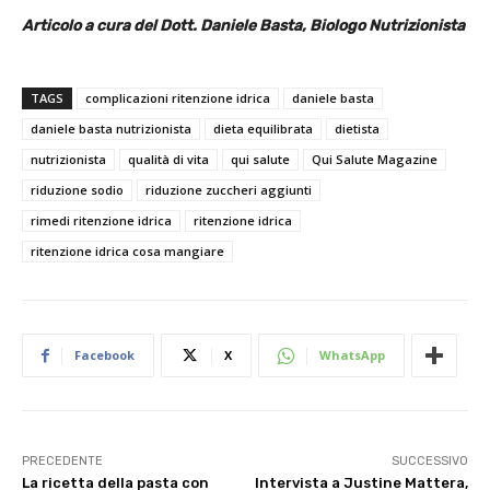
Articolo a cura del Dott. Daniele Basta, Biologo Nutrizionista
TAGS
complicazioni ritenzione idrica
daniele basta
daniele basta nutrizionista
dieta equilibrata
dietista
nutrizionista
qualità di vita
qui salute
Qui Salute Magazine
riduzione sodio
riduzione zuccheri aggiunti
rimedi ritenzione idrica
ritenzione idrica
ritenzione idrica cosa mangiare
Facebook
X
WhatsApp
PRECEDENTE
SUCCESSIVO
La ricetta della pasta con
Intervista a Justine Mattera,