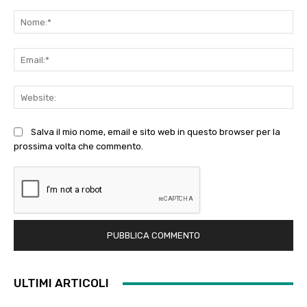
Commento:
No
Ema
Web
Salva il mio nome, email e sito web in questo browser per la
prossima volta che commento.
ULTIMI ARTICOLI