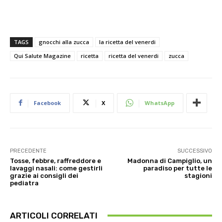
TAGS
gnocchi alla zucca
la ricetta del venerdi
Qui Salute Magazine
ricetta
ricetta del venerdi
zucca
Facebook
X
WhatsApp
PRECEDENTE
SUCCESSIVO
Tosse, febbre, raffreddore e
Madonna di Campiglio, un
lavaggi nasali: come gestirli
paradiso per tutte le
grazie ai consigli dei
stagioni
pediatra
ARTICOLI CORRELATI