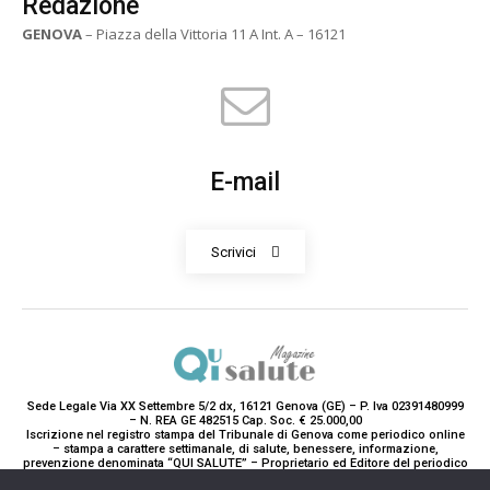
Redazione
GENOVA
– Piazza della Vittoria 11 A Int. A – 16121
E-mail
Scrivici
Sede Legale Via XX Settembre 5/2 dx, 16121 Genova (GE) – P. Iva 02391480999
– N. REA GE 482515 Cap. Soc. € 25.000,00
Iscrizione nel registro stampa del Tribunale di Genova come periodico online
– stampa a carattere settimanale, di salute, benessere, informazione,
prevenzione denominata “QUI SALUTE” – Proprietario ed Editore del periodico
è Teddy Luxury srl – Direttrice Responsabile con tutti gli obblighi di legge è