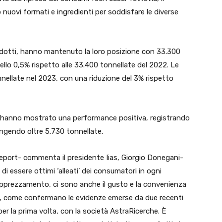
uovi formati e ingredienti per soddisfare le diverse
rodotti, hanno mantenuto la loro posizione con 33.300
llo 0,5% rispetto alle 33.400 tonnellate del 2022. Le
nellate nel 2023, con una riduzione del 3% rispetto
te hanno mostrato una performance positiva, registrando
ungendo oltre 5.730 tonnellate.
eport- commenta il presidente Iias, Giorgio Donegani-
 di essere ottimi ‘alleati’ dei consumatori in ogni
 apprezzamento, ci sono anche il gusto e la convenienza
, come confermano le evidenze emerse da due recenti
r la prima volta, con la società AstraRicerche. È