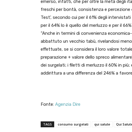
emerso, infatti, che per oltre la metà degli ital
freschi per bontà, consistenza e percezione d
Test’, secondo cui per il 61% degli intervistat
per il 64% lo è quello del merluzzo e per il 66%
“Anche in termini di convenienza economica- 
abbattuto un vecchio tabù, rivelandosi meno 
effettuate, se si considera il loro valore tota
preparazione + valore dello spreco alimentare),
dei surgelati; i filetti di merluzzo il 60% in pi
addirittura a una differenza del 246% a favor
Fonte:
Agenzia Dire
TAGS
consumo surgelati
qui salute
Qui Salu