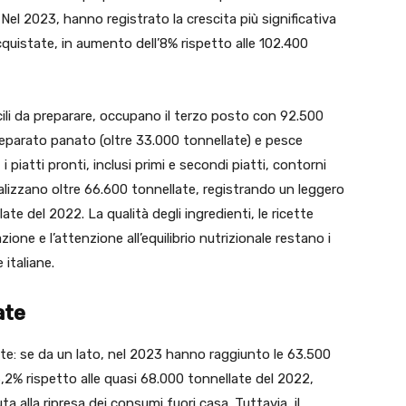
 Nel 2023, hanno registrato la crescita più significativa
quistate, in aumento dell’8% rispetto alle 102.400
 facili da preparare, occupano il terzo posto con 92.500
reparato panato (oltre 33.000 tonnellate) e pesce
 piatti pronti, inclusi primi e secondi piatti, contorni
talizzano oltre 66.600 tonnellate, registrando un leggero
late del 2022. La qualità degli ingredienti, le ricette
zione e l’attenzione all’equilibrio nutrizionale restano i
 italiane.
ate
te: se da un lato, nel 2023 hanno raggiunto le 63.500
,2% rispetto alle quasi 68.000 tonnellate del 2022,
ta alla ripresa dei consumi fuori casa. Tuttavia, il