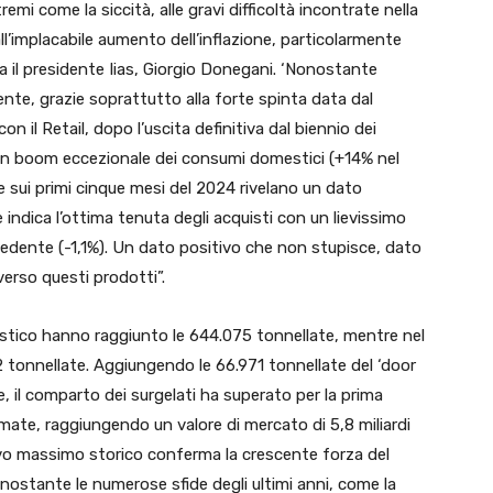
remi come la siccità, alle gravi difficoltà incontrate nella
o all’implacabile aumento dell’inflazione, particolarmente
 il presidente Iias, Giorgio Donegani. ‘Nonostante
mente, grazie soprattutto alla forte spinta data dal
con il Retail, dopo l’uscita definitiva dal biennio dei
n boom eccezionale dei consumi domestici (+14% nel
e sui primi cinque mesi del 2024 rivelano un dato
 indica l’ottima tenuta degli acquisti con un lievissimo
cedente (-1,1%). Un dato positivo che non stupisce, dato
verso questi prodotti”.
mestico hanno raggiunto le 644.075 tonnellate, mentre nel
 tonnellate. Aggiungendo le 66.971 tonnellate del ‘door
, il comparto dei surgelati ha superato per la prima
umate, raggiungendo un valore di mercato di 5,8 miliardi
ovo massimo storico conferma la crescente forza del
nostante le numerose sfide degli ultimi anni, come la