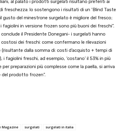
iani, al palato i prodotti surgelati risultano preferiti ai
i freschezza: lo sostengono i risultati di un ‘Blind Taste
i il gusto del minestrone surgelato è migliore del fresco;
 i fagiolini in versione frozen sono più buoni dei freschi”.
conclude il Presidente Donegani- i surgelati hanno
costosi dei freschi: come confermano le rilevazioni
le (risultante dalla somma di: costi d’acquisto + tempi di
 i fagiolini freschi, ad esempio, ‘costano’ il 53% in più
ù; e per preparazioni più complesse come la paella, si arriva
e del prodotto frozen”.
te Magazine
surgelati
surgelati in italia