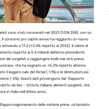
gelati sono stati consumati nel 2023 (1.016.358), con un
). Il consumo pro capite annuo ha raggiunto un nuovo
e arrivando a 17,2 (+2,4% rispetto al 2022). Il valore di
aumento rispetto ai 5,4 miliardi dell’anno precedente
re dei surgelati a raggiungere livelli mai visti prima,
Fuoricasa, che ha segnato un +5,3% rispetto all’anno
l leggero calo del Retail (-1,1%) e le diminuzioni più
merce (-5%). Questi dati provengono dal ‘Rapporto
datto da Iias – Istituto italiano alimenti surgelati, che
e in Italia nell’ultimo anno.
dall’approvvigionamento delle materie prime, ostacolato