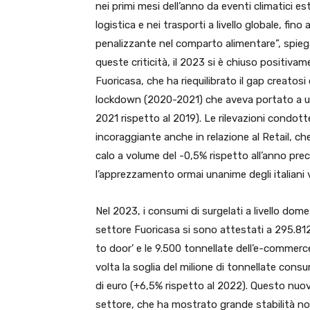
nei primi mesi dell’anno da eventi climatici est
logistica e nei trasporti a livello globale, fin
penalizzante nel comparto alimentare”, spiega
queste criticità, il 2023 si è chiuso positiva
Fuoricasa, che ha riequilibrato il gap creatosi 
lockdown (2020-2021) che aveva portato a u
2021 rispetto al 2019). Le rilevazioni condott
incoraggiante anche in relazione al Retail, che
calo a volume del -0,5% rispetto all’anno pre
l’apprezzamento ormai unanime degli italiani 
Nel 2023, i consumi di surgelati a livello do
settore Fuoricasa si sono attestati a 295.812
to door’ e le 9.500 tonnellate dell’e-commerce
volta la soglia del milione di tonnellate cons
di euro (+6,5% rispetto al 2022). Questo nu
settore, che ha mostrato grande stabilità no