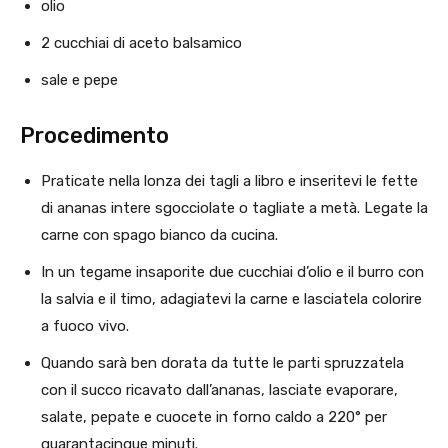
olio
2 cucchiai di aceto balsamico
sale e pepe
Procedimento
Praticate nella lonza dei tagli a libro e inseritevi le fette
di ananas intere sgocciolate o tagliate a metà. Legate la
carne con spago bianco da cucina.
In un tegame insaporite due cucchiai d’olio e il burro con
la salvia e il timo, adagiatevi la carne e lasciatela colorire
a fuoco vivo.
Quando sarà ben dorata da tutte le parti spruzzatela
con il succo ricavato dall’ananas, lasciate evaporare,
salate, pepate e cuocete in forno caldo a 220° per
quarantacinque minuti.