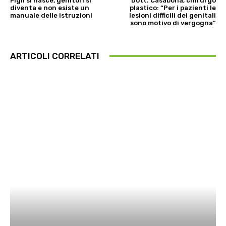
Figli si nasce, genitori si
Dott. Casabona, chirurgo
diventa e non esiste un
plastico: “Per i pazienti le
manuale delle istruzioni
lesioni difficili dei genitali
sono motivo di vergogna”
ARTICOLI CORRELATI