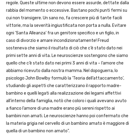
regole. Queste ultime non devono essere assurde, dettate dalla
rabbia del momento o eccessive. Bastano pochi punti fermi su
cui non transigere. Un sano no, fa crescere più di tante facili
vittorie, ma la severità ingiustificata non porta a nulla. Evitare
ogni ‘Santa Alleanza’ fra un genitore specifico e un figlio, in
caso di divorzio e amare incondizionatamente! Freud
sosteneva che siamo il risultato di ciò che c’è stato dato nei
primi sette anni di vita. Le neuroscienze sostengono che siamo
quello che c’è stato dato nei primi 3 anni di vita – l’amore che
abbiamo ricevuto dalla nostra mamma. Nel dopoguerra, lo
psicologo John Bowlby formulò la ‘Teoria dell’attaccamento’,
studiando gli aspetti che caratterizzano il rapporto madre-
bambino e quelli legati alla realizzazione dei legami affettivi
all’interno della famiglia, notò che coloro i quali avevano avuto
a fianco l’amore di una madre erano più sereni rispetto ai
bambini non amati. Le neuroscienze hanno poi confermato che
la materia grigia nel cervello di un bambino amato è maggiore di
quella di un bambino non amato”.