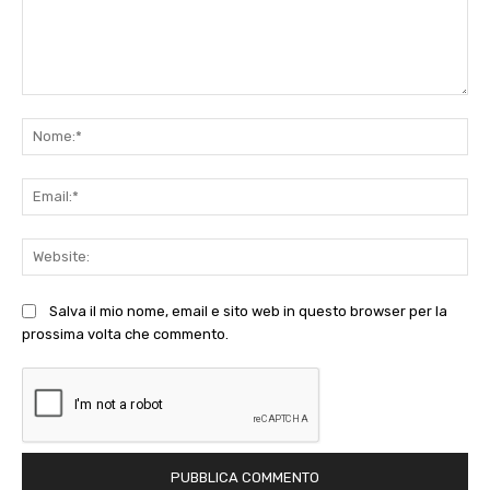
Commento:
No
Ema
Web
Salva il mio nome, email e sito web in questo browser per la
prossima volta che commento.