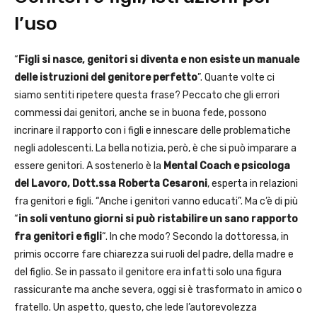
l’uso
“
Figli si nasce, genitori si diventa e non esiste un manuale
delle istruzioni del genitore perfetto
”. Quante volte ci
siamo sentiti ripetere questa frase? Peccato che gli errori
commessi dai genitori, anche se in buona fede, possono
incrinare il rapporto con i figli e innescare delle problematiche
negli adolescenti. La bella notizia, però, è che si può imparare a
essere genitori. A sostenerlo è la
Mental Coach e psicologa
del Lavoro, Dott.ssa Roberta Cesaroni
, esperta in relazioni
fra genitori e figli. “Anche i genitori vanno educati”. Ma c’è di più
“
in soli ventuno giorni si può ristabilire un sano rapporto
fra genitori e figli
“. In che modo? Secondo la dottoressa, in
primis occorre fare chiarezza sui ruoli del padre, della madre e
del figlio. Se in passato il genitore era infatti solo una figura
rassicurante ma anche severa, oggi si è trasformato in amico o
fratello. Un aspetto, questo, che lede l’autorevolezza