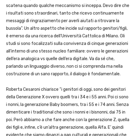
scatena quando qualche meccanismo si inceppa. Devo dire che
i risultati sono straordinari, tanto che ricevo continuamente
messaggi di ringraziamento per averli aiutati a ritrovare la
bussola”. Un altro aspetto che incide sul rapporto genitori/figli,
è emerso da una ricerca dell’Università Cattolica di Milano. Gli
studi si sono focalizzati sulla convivenza di cinque generazioni
all’interno di uno stesso nucleo familiare: ovvero le generazioni
dell’era analogica vs quelle dell’era digitale. Va da sé che,
parlando un linguaggio diverso, non ci si comprenda ma nella
costruzione di un sano rapporto, il dialogo è fondamentale.
Roberta Cesaroni chiarisce “i genitori di oggi, sono dei genitori
della Generazione X ovvero quelli tra i 34 e i 55 anni. Poi ci sono
i nonni, la generazione Baby boomers, tra i 55 e i 74 anni. Senza
dimenticare i traditional che sono i nonni e i bisnonni, dai 75 in
poi. Però abbiamo a che fare anche con la generazione Z, quella
dei figli e, infine, c’è un’altra generazione, quella Alfa. E’ quindi
evidente che siamo dinanzi a gap culturali e generazionali che